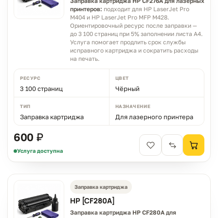
Заправка картриджа HP CF276A для лазерных
принтеров:
подходит для HP LaserJet Pro
M404 и HP LaserJet Pro MFP M428.
Ориентировочный ресурс после заправки —
до 3 100 страниц при 5% заполнении листа A4.
Услуга помогает продлить срок службы
исправного картриджа и сократить расходы
на печать.
РЕСУРС
ЦВЕТ
3 100 страниц
Чёрный
ТИП
НАЗНАЧЕНИЕ
Заправка картриджа
Для лазерного принтера
600 ₽
Услуга доступна
Заправка картриджа
HP [CF280A]
Заправка картриджа HP CF280A для