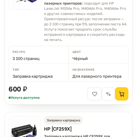
лазерных принтеров:
подходит для HP
LaserJet M304a Pro, M404dn Pro, M404dw Pro
и других совместимых моделей.
Ориентировочный ресурс после заправки —
до 3 100 страниц при 5% заполнении листа A4.
Услуга помогает продлить срок службы
исправного картриджа и сократить расходы
на печать.
РЕСУРС
ЦВЕТ
3 100 страниц
Чёрный
ТИП
НАЗНАЧЕНИЕ
Заправка картриджа
Для лазерного принтера
600 ₽
Услуга доступна
Заправка картриджа
HP [CF259X]
Заправка картриджа HP CF259X для