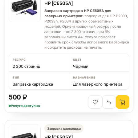
HP [CE505A]
Заправка картриджа HP CE505A для
лазерных принтеров:
подходит для HP P2033,
P2033n, P2034 и других совместимых
моделей. Ориентировочный ресурс после
заправки — до 2 300 страниц при 5%
заполнении листа A4. Услуга помогает
продлить срок службы исправного картриджа
и сократить расходы на печать.
РЕСУРС
ЦВЕТ
2 300 страниц
Чёрный
ТИП
НАЗНАЧЕНИЕ
Заправка картриджа
Для лазерного принтера
500 ₽
Услуга доступна
Заправка картриджа
HP [CE505X]