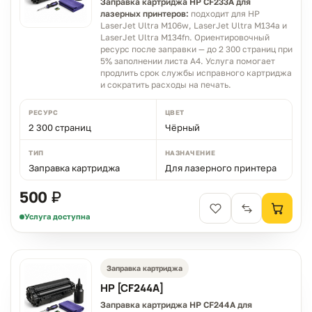
Заправка картриджа HP CF233A для
лазерных принтеров:
подходит для HP
LaserJet Ultra M106w, LaserJet Ultra M134a и
LaserJet Ultra M134fn. Ориентировочный
ресурс после заправки — до 2 300 страниц при
5% заполнении листа A4. Услуга помогает
продлить срок службы исправного картриджа
и сократить расходы на печать.
РЕСУРС
ЦВЕТ
2 300 страниц
Чёрный
ТИП
НАЗНАЧЕНИЕ
Заправка картриджа
Для лазерного принтера
500 ₽
Услуга доступна
Заправка картриджа
HP [CF244A]
Заправка картриджа HP CF244A для