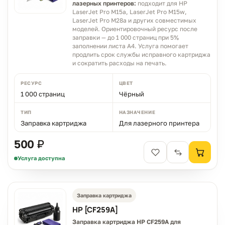
лазерных принтеров:
подходит для HP
LaserJet Pro M15a, LaserJet Pro M15w,
LaserJet Pro M28a и других совместимых
моделей. Ориентировочный ресурс после
заправки — до 1 000 страниц при 5%
заполнении листа A4. Услуга помогает
продлить срок службы исправного картриджа
и сократить расходы на печать.
РЕСУРС
ЦВЕТ
1 000 страниц
Чёрный
ТИП
НАЗНАЧЕНИЕ
Заправка картриджа
Для лазерного принтера
500 ₽
Услуга доступна
Заправка картриджа
HP [CF259A]
Заправка картриджа HP CF259A для