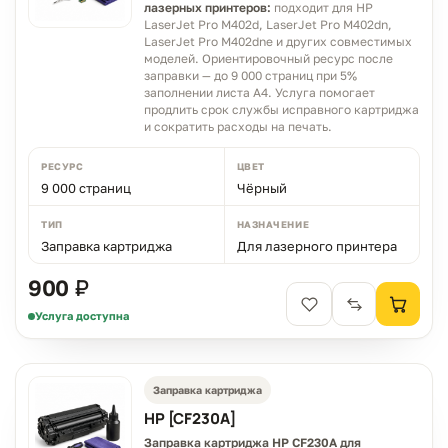
лазерных принтеров:
подходит для HP
LaserJet Pro M402d, LaserJet Pro M402dn,
LaserJet Pro M402dne и других совместимых
моделей. Ориентировочный ресурс после
заправки — до 9 000 страниц при 5%
заполнении листа A4. Услуга помогает
продлить срок службы исправного картриджа
и сократить расходы на печать.
РЕСУРС
ЦВЕТ
9 000 страниц
Чёрный
ТИП
НАЗНАЧЕНИЕ
Заправка картриджа
Для лазерного принтера
900 ₽
Услуга доступна
Заправка картриджа
HP [CF230A]
Заправка картриджа HP CF230A для