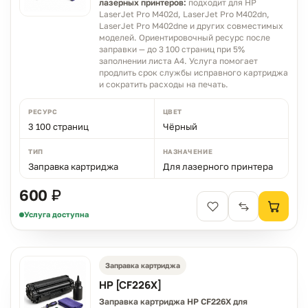
лазерных принтеров:
подходит для HP
LaserJet Pro M402d, LaserJet Pro M402dn,
LaserJet Pro M402dne и других совместимых
моделей. Ориентировочный ресурс после
заправки — до 3 100 страниц при 5%
заполнении листа A4. Услуга помогает
продлить срок службы исправного картриджа
и сократить расходы на печать.
РЕСУРС
ЦВЕТ
3 100 страниц
Чёрный
ТИП
НАЗНАЧЕНИЕ
Заправка картриджа
Для лазерного принтера
600 ₽
Услуга доступна
Заправка картриджа
HP [CF226X]
Заправка картриджа HP CF226X для