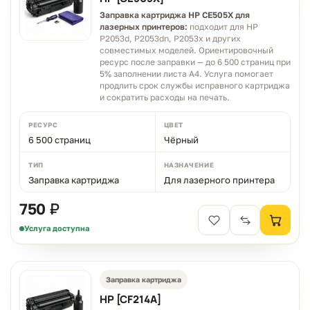
Заправка картриджа HP CE505X для
лазерных принтеров:
подходит для HP
P2053d, P2053dn, P2053x и других
совместимых моделей. Ориентировочный
ресурс после заправки — до 6 500 страниц при
5% заполнении листа A4. Услуга помогает
продлить срок службы исправного картриджа
и сократить расходы на печать.
РЕСУРС
ЦВЕТ
6 500 страниц
Чёрный
ТИП
НАЗНАЧЕНИЕ
Заправка картриджа
Для лазерного принтера
750 ₽
Услуга доступна
Заправка картриджа
HP [CF214A]