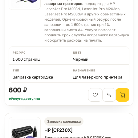
лазерных принтеров:
подходит для HP
LaserJet Pro M203d, LaserJet Pro M203dn,
LaserJet Pro M203dw и других совместимых
моделей. Ориентировочный ресурс после
заправки — до 1 600 страниц при 5%
заполнении листа A4. Услуга помогает
продлить срок службы исправного картриджа
и сократить расходы на печать.
РЕСУРС
ЦВЕТ
1 600 страниц
Чёрный
ТИП
НАЗНАЧЕНИЕ
Заправка картриджа
Для лазерного принтера
600 ₽
Услуга доступна
Заправка картриджа
HP [CF230X]
Заправка картриджа HP CF230X для