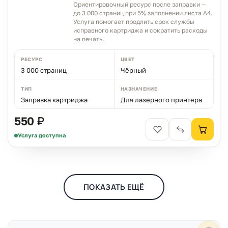
Чем можем помочь?
Ориентировочный ресурс после заправки —
до 3 000 страниц при 5% заполнении листа A4.
Ответим в рабочее время
Услуга помогает продлить срок службы
исправного картриджа и сократить расходы
на печать.
MAX
WhatsApp
Telegram
neoprint_ykt@mail.ru
РЕСУРС
ЦВЕТ
3 000 страниц
Чёрный
Быстрые действия
ТИП
НАЗНАЧЕНИЕ
Заправка картриджа
Для лазерного принтера
Статус заказа
550 ₽
Подбор картриджа
Услуга доступна
Подбор принтера
ПОКАЗАТЬ ЕЩЁ
Прайс-лист