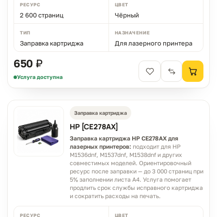
РЕСУРС
ЦВЕТ
2 600 страниц
Чёрный
ТИП
НАЗНАЧЕНИЕ
Заправка картриджа
Для лазерного принтера
650 ₽
Услуга доступна
Заправка картриджа
HP [CE278AX]
Чем можем помочь?
Заправка картриджа HP CE278AX для
лазерных принтеров:
подходит для HP
Ответим в рабочее время
M1536dnf, M1537dnf, M1538dnf и других
совместимых моделей. Ориентировочный
ресурс после заправки — до 3 000 страниц при
5% заполнении листа A4. Услуга помогает
MAX
WhatsApp
Telegram
продлить срок службы исправного картриджа
neoprint_ykt@mail.ru
и сократить расходы на печать.
Быстрые действия
РЕСУРС
ЦВЕТ