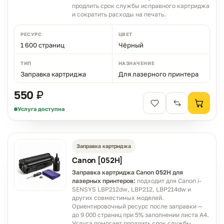
продлить срок службы исправного картриджа
и сократить расходы на печать.
РЕСУРС
ЦВЕТ
1 600 страниц
Чёрный
ТИП
НАЗНАЧЕНИЕ
Заправка картриджа
Для лазерного принтера
550 ₽
Услуга доступна
Заправка картриджа
Canon [052H]
Заправка картриджа Canon 052H для
лазерных принтеров:
подходит для Canon i-
SENSYS LBP212dw, LBP212, LBP214dw и
других совместимых моделей.
Ориентировочный ресурс после заправки —
до 9 000 страниц при 5% заполнении листа A4.
Услуга помогает продлить срок службы