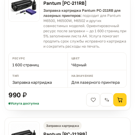
Pantum [PC-211RB]
Заправка картриджа Pantum PC-211RB для
лазерных принтеров:
подходит для Pantum
M6500, M6500W, M6502 и других
совместимых моделей. Ориентировочный
ресурс после заправки — до 1 600 страниц при
5% заполнении листа A4. Услуга помогает
продлить срок службы исправного картриджа
и сократить расходы на печать.
РЕСУРС
ЦВЕТ
1 600 страниц
Чёрный
ТИП
НАЗНАЧЕНИЕ
Заправка картриджа
Для лазерного принтера
990 ₽
Услуга доступна
Заправка картриджа
Pantum [PC-212RB]