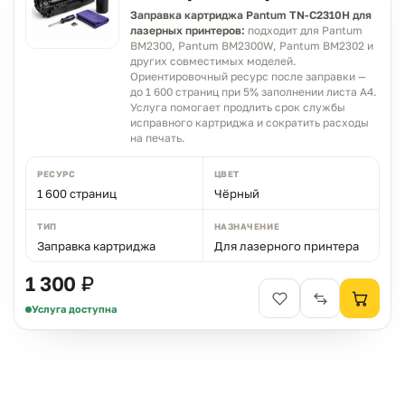
Заправка картриджа Pantum TN-C2310H для
Чем можем помочь?
лазерных принтеров:
подходит для Pantum
BM2300, Pantum BM2300W, Pantum BM2302 и
Ответим в рабочее время
других совместимых моделей.
Ориентировочный ресурс после заправки —
до 1 600 страниц при 5% заполнении листа A4.
Услуга помогает продлить срок службы
MAX
WhatsApp
Telegram
исправного картриджа и сократить расходы
neoprint_ykt@mail.ru
на печать.
Быстрые действия
РЕСУРС
ЦВЕТ
1 600 страниц
Чёрный
Статус заказа
ТИП
НАЗНАЧЕНИЕ
Заправка картриджа
Для лазерного принтера
Подбор картриджа
1 300 ₽
Услуга доступна
Подбор принтера
Прайс-лист