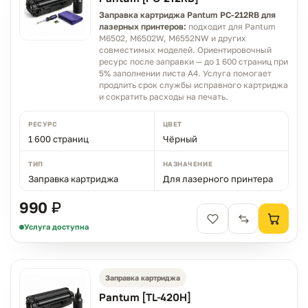
Заправка картриджа Pantum PC-212RB для
лазерных принтеров:
подходит для Pantum
M6502, M6502W, M6552NW и других
совместимых моделей. Ориентировочный
ресурс после заправки — до 1 600 страниц при
5% заполнении листа A4. Услуга помогает
продлить срок службы исправного картриджа
и сократить расходы на печать.
РЕСУРС
ЦВЕТ
1 600 страниц
Чёрный
ТИП
НАЗНАЧЕНИЕ
Заправка картриджа
Для лазерного принтера
990 ₽
Услуга доступна
Заправка картриджа
Pantum [TL-420H]