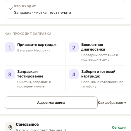
ЧТО ВХОДИТ
Заправка · чистка · тест печати
КАК ПРОХОДИТ ЗАПРАВКА
Привезите картридж
Бесплатная
1
2
диагностика
В магазин Неопринт
Проверим состояние и
подтвердим цену
Заправка и
Заберите готовый
3
4
тестирование
картридж
Очистим, заправим и
Сообщим о готовности по
проверим печать
телефону
Адрес магазина
Как добраться
→
Самовывоз
Сегодня
Якутск, проспект Ленина, 7