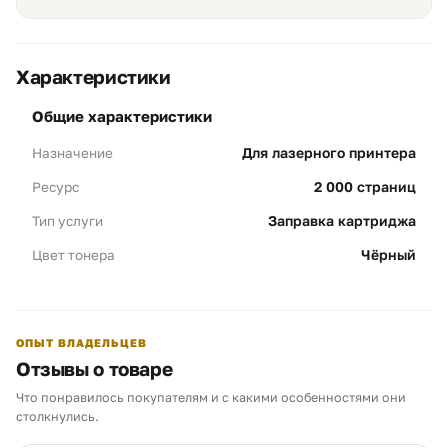
Характеристики
Полный ресурс
01
общие характеристики
Объем 2 000 стр:
Качественная заправка
Для лазерного принтера
Назначение
обеспечивает полноценный цикл печати,
полностью идентичный параметрам нового
2 000 страниц
Ресурс
оригинального блока Canon FX-10.
Заправка картриджа
Тип услуги
Экономия:
Стоимость в несколько раз
ниже покупки нового блока.
Чёрный
Цвет тонера
Профилактика узлов
02
ОПЫТ ВЛАДЕЛЬЦЕВ
Чистота печати:
В процесс входит
Отзывы о товаре
обязательная очистка бункера отработки
и полировка дозирующего лезвия. Это
Что понравилось покупателям и с какими особенностями они
предотвращает появление полос и пятен
Чем можем помочь?
столкнулись.
на документах.
Ответим в рабочее время