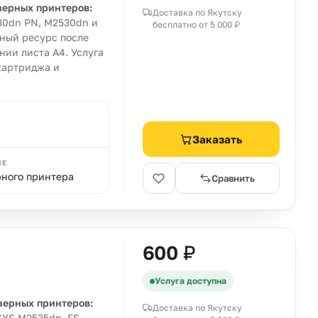
зерных принтеров:
Доставка по Якутску
30dn PN, M2530dn и
бесплатно от 5 000 ₽
ный ресурс после
нии листа A4. Услуга
картриджа и
Заказать
ИЕ
рного принтера
Сравнить
600 ₽
Услуга доступна
зерных принтеров:
Доставка по Якутску
YS M2535dn, FS-