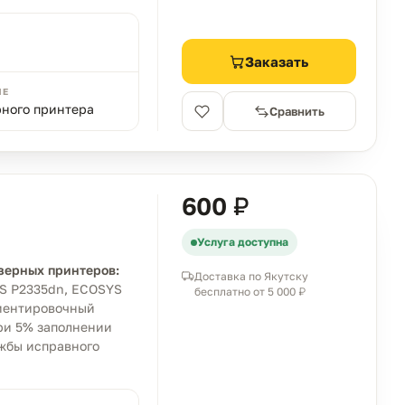
Заказать
ИЕ
рного принтера
Сравнить
600 ₽
Услуга доступна
зерных принтеров:
Доставка по Якутску
YS P2335dn, ECOSYS
бесплатно от 5 000 ₽
риентировочный
при 5% заполнении
ужбы исправного