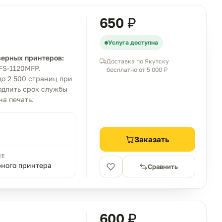
650 ₽
Услуга доступна
зерных принтеров:
Доставка по Якутску
FS-1120MFP.
бесплатно от 5 000 ₽
о 2 500 страниц при
одлить срок службы
а печать.
Заказать
ИЕ
рного принтера
Сравнить
600 ₽