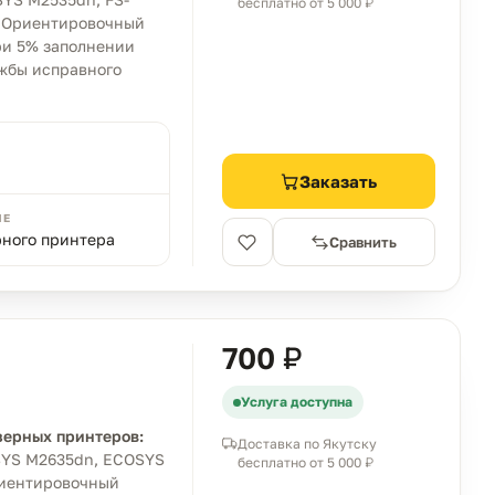
бесплатно от 5 000 ₽
. Ориентировочный
при 5% заполнении
ужбы исправного
Заказать
ИЕ
рного принтера
Сравнить
700 ₽
Услуга доступна
зерных принтеров:
Доставка по Якутску
SYS M2635dn, ECOSYS
бесплатно от 5 000 ₽
риентировочный