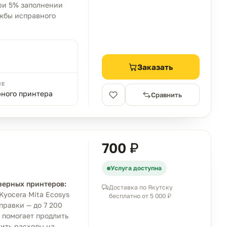
при 5% заполнении
ужбы исправного
Заказать
ИЕ
рного принтера
Сравнить
700 ₽
Услуга доступна
зерных принтеров:
Доставка по Якутску
Kyocera Mita Ecosys
бесплатно от 5 000 ₽
равки — до 7 200
 помогает продлить
ить расходы на