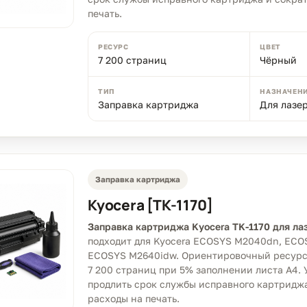
печать.
РЕСУРС
ЦВЕТ
7 200 страниц
Чёрный
ТИП
НАЗНАЧЕН
Заправка картриджа
Для лазе
Заправка картриджа
Kyocera [TK-1170]
Заправка картриджа Kyocera TK-1170 для ла
подходит для Kyocera ECOSYS M2040dn, ECO
ECOSYS M2640idw. Ориентировочный ресурс 
7 200 страниц при 5% заполнении листа A4. 
продлить срок службы исправного картриджа
расходы на печать.