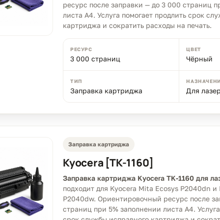
ресурс после заправки — до 3 000 страниц 
листа A4. Услуга помогает продлить срок сл
картриджа и сократить расходы на печать.
РЕСУРС
ЦВЕТ
3 000 страниц
Чёрный
ТИП
НАЗНАЧЕН
Заправка картриджа
Для лазе
Заправка картриджа
Kyocera [TK-1160]
Заправка картриджа Kyocera TK-1160 для ла
подходит для Kyocera Mita Ecosys P2040dn и 
P2040dw. Ориентировочный ресурс после зап
страниц при 5% заполнении листа A4. Услуга
срок службы исправного картриджа и сократ