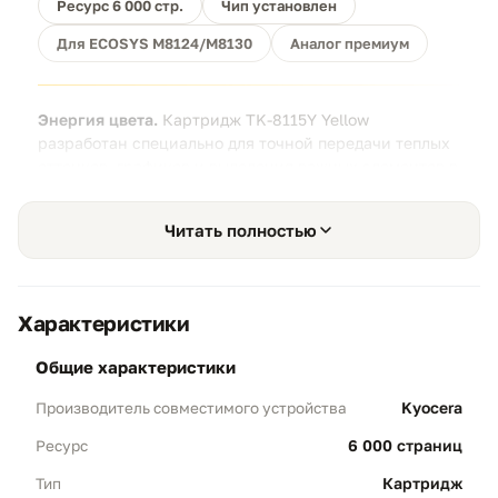
Ресурс 6 000 стр.
Чип установлен
Для ECOSYS M8124/M8130
Аналог премиум
Энергия цвета.
Картридж TK-8115Y Yellow
разработан специально для точной передачи теплых
оттенков, графиков и выделения важных элементов в
презентациях. Мелкодисперсный тонер гарантирует
равномерное покрытие бумаги и отсутствие
Читать полностью
зернистости.
Характеристики
общие характеристики
Чистый желтый цвет
01
Kyocera
Производитель совместимого устройства
Цветовой баланс:
Формула тонера
максимально приближена к оригинальной,
6 000 страниц
Ресурс
что исключает появление "грязных" или
зеленоватых оттенков в желтом спектре.
Картридж
Тип