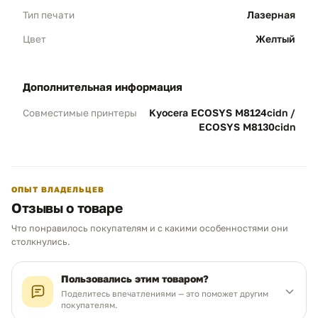
Яркость:
Отличная насыщенность на
Лазерная
Тип печати
любой бумаге.
Желтый
Цвет
Защита технологии ECOSYS
02
дополнительная информация
Микрочастицы керамики:
Состав тонера
включает специальные полирующие
Kyocera ECOSYS M8124cidn /
Совместимые принтеры
добавки, которые бережно очищают
ECOSYS M8130cidn
фотобарабан, предотвращая его нагар и
износ.
Безопасность:
100% совместимость с
ОПЫТ ВЛАДЕЛЬЦЕВ
блоком проявки.
Отзывы о товаре
Что понравилось покупателям и с какими особенностями они
Профессиональный ресурс
03
Чем можем помочь?
столкнулись.
6 000 страниц:
Полное соответствие
Ответим в рабочее время
заявленным характеристикам оригинала.
Пользовались этим товаром?
Оптимально для рекламных служб и
Поделитесь впечатлениями — это поможет другим
покупателям.
офисов с высоким потреблением цвета.
MAX
WhatsApp
Telegram