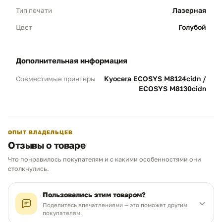
Яркость:
Сочные голубые оттенки на
Лазерная
Тип печати
любой бумаге.
Голубой
Цвет
Профессиональный ресурс
02
дополнительная информация
6 000 страниц:
Полное соответствие
заявленному ресурсу оригинального
Kyocera ECOSYS M8124cidn /
Совместимые принтеры
картриджа. Оптимально для рекламных
ECOSYS M8130cidn
агентств и дизайн-студий.
Стабильность:
Плотность заливки остается
неизменной до конца ресурса.
ОПЫТ ВЛАДЕЛЬЦЕВ
Отзывы о товаре
Бережный уход за системой
03
Что понравилось покупателям и с какими особенностями они
Чем можем помочь?
столкнулись.
ECOSYS Protection:
Тонер содержит
специальные добавки, которые полируют
Ответим в рабочее время
поверхность фотобарабана, предотвращая
Пользовались этим товаром?
его преждевременный износ и налипание
Поделитесь впечатлениями — это поможет другим
порошка.
покупателям.
MAX
WhatsApp
Telegram