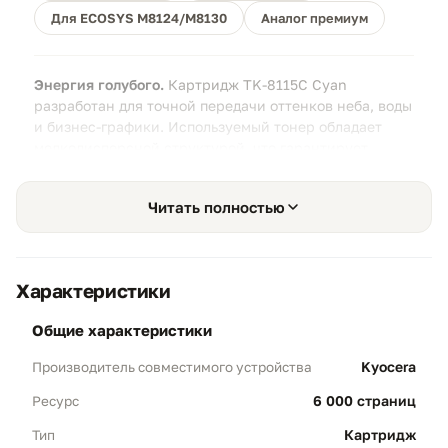
Для ECOSYS M8124/M8130
Аналог премиум
Энергия голубого.
Картридж TK-8115C Cyan
разработан для точной передачи оттенков неба, воды
и бизнес-графики. Используемый тонер обладает
мелкодисперсной структурой, что гарантирует
плавные градиенты и отсутствие зернистости на
отпечатках.
Читать полностью
Характеристики
Точная цветопередача
01
общие характеристики
Цветовой профиль:
Формула тонера
Kyocera
Производитель совместимого устройства
максимально приближена к оригиналу, что
позволяет печатать маркетинговые
6 000 страниц
Ресурс
материалы и презентации без искажения
корпоративных цветов.
Картридж
Тип