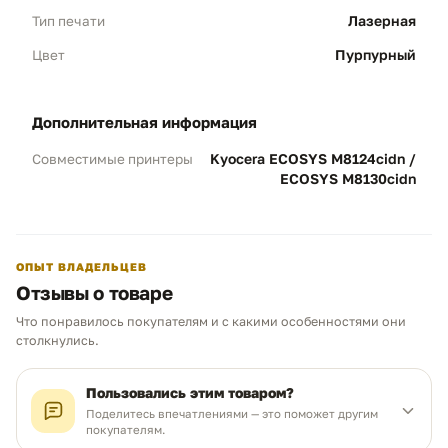
искажений в "красноту".
Лазерная
Тип печати
Результат:
Профессиональный вид
Пурпурный
Цвет
презентаций и плакатов.
дополнительная информация
Защита технологии ECOSYS
02
Бережное очищение:
В состав тонера
Kyocera ECOSYS M8124cidn /
Совместимые принтеры
включены микрокерамические частицы,
ECOSYS M8130cidn
которые мягко полируют поверхность
фотобарабана, предотвращая его нагар и
износ.
ОПЫТ ВЛАДЕЛЬЦЕВ
Безопасность:
Продление срока службы
Отзывы о товаре
важных узлов МФУ.
Что понравилось покупателям и с какими особенностями они
Чем можем помочь?
столкнулись.
Профессиональный ресурс
03
Ответим в рабочее время
6 000 страниц:
Полное соответствие
Пользовались этим товаром?
характеристикам оригинального
Поделитесь впечатлениями — это поможет другим
покупателям.
картриджа. Идеально сбалансированное
MAX
WhatsApp
Telegram