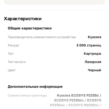
преждевременный износ блока проявки и
фотобарабана, сохраняя дорогостоящие компоненты
на весь заявленный ресурс.
Характеристики
общие характеристики
Kyocera
Производитель совместимого устройства
Защита блока проявки
01
3 000 страниц
Ресурс
Калибровка под Kyocera:
Состав тонера
Картридж
Тип
TK-1200 разработан специально под
безмасляную технологию Kyocera —
Лазерная
Тип печати
размер частиц, электрическая активность
Черный
Цвет
и текучесть идеально соответствуют
параметрам блока проявки (Developer
unit).
дополнительная информация
Предотвращение износа:
Применение
неоригинального тонера — главная
Kyocera ECOSYS P2335d /
Совместимые принтеры
причина преждевременного выхода из
ECOSYS P2335dn / ECOSYS
строя блока проявки и фотобарабана.
P2335dw / ECOSYS M2235dn /
Замена этих узлов стоит значительно