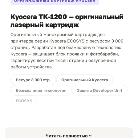
ОРИГИНАЛЬНЫЙ КАРТРИДЖ KYOCERA
Kyocera TK-1200 — оригинальный
лазерный картридж
Оригинальный монохромный картридж для
принтеров серии Kyocera ECOSYS с ресурсом 3 000
страниц. Разработан под безмасляную технологию
Kyocera — защищает блок проявки и фотобарабан,
гарантируя десятки тысяч страниц безупречной
работы устройства.
Ресурс 3 000 стр.
Оригинальный Kyocera
Безмасляная технология
Защита Developer Unit
ECOSYS
Инвестиция в стабильную работу офиса.
TK-1200
откалиброван под уникальную безмасляную систему
Kyocera — только оригинальный тонер предотвращает
Читать полностью