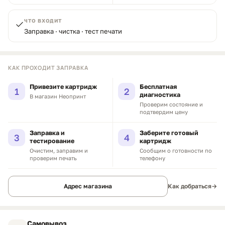
ЧТО ВХОДИТ
Заправка · чистка · тест печати
КАК ПРОХОДИТ ЗАПРАВКА
Привезите картридж
Бесплатная
1
2
диагностика
В магазин Неопринт
Проверим состояние и
подтвердим цену
Заправка и
Заберите готовый
3
4
тестирование
картридж
Очистим, заправим и
Сообщим о готовности по
проверим печать
телефону
Адрес магазина
Как добраться
→
Самовывоз