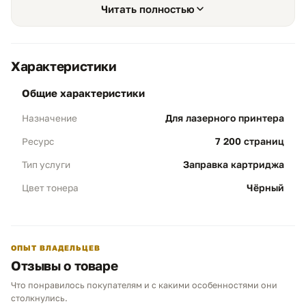
Читать полностью
что предотвращает появление царапин и сохраняет
жизнь вашего аппарата на протяжении всего срока
службы.
Характеристики
общие характеристики
Для лазерного принтера
Назначение
Объем и выгода
01
7 200 страниц
Ресурс
Ресурс 7 200 стр:
Профессиональная
заправка обеспечивает печать заявленной
Заправка картриджа
Тип услуги
нормы, на 100% соответствуя оригиналу
Чёрный
Цвет тонера
Kyocera TK-1170.
Результат:
Колоссальная разница в цене
по сравнению с покупкой нового модуля —
экономия нескольких тысяч рублей на
ОПЫТ ВЛАДЕЛЬЦЕВ
каждом цикле.
Отзывы о товаре
Что понравилось покупателям и с какими особенностями они
Чем можем помочь?
столкнулись.
Полная очистка
02