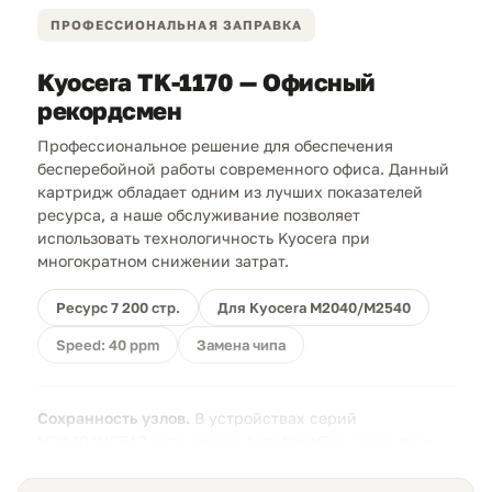
ПРОФЕССИОНАЛЬНАЯ ЗАПРАВКА
Kyocera TK-1170 — Офисный
рекордсмен
Профессиональное решение для обеспечения
бесперебойной работы современного офиса. Данный
картридж обладает одним из лучших показателей
ресурса, а наше обслуживание позволяет
использовать технологичность Kyocera при
многократном снижении затрат.
Ресурс 7 200 стр.
Для Kyocera M2040/M2540
Speed: 40 ppm
Замена чипа
Сохранность узлов.
В устройствах серий
M2040/M2540 установлен фотобарабан с ресурсом
100 000 страниц. Мы используем
специализированный тонер без абразивных добавок,