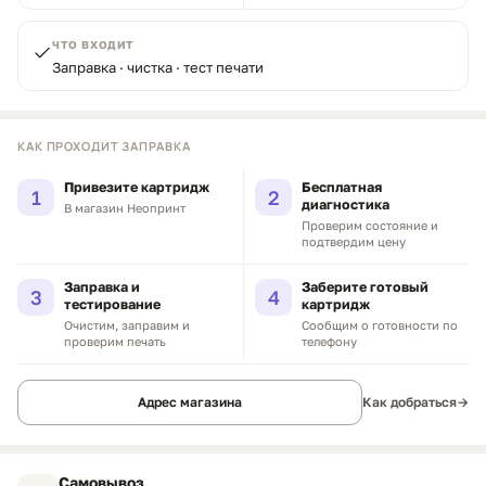
ЧТО ВХОДИТ
Заправка · чистка · тест печати
КАК ПРОХОДИТ ЗАПРАВКА
Привезите картридж
Бесплатная
1
2
диагностика
В магазин Неопринт
Проверим состояние и
подтвердим цену
Заправка и
Заберите готовый
3
4
тестирование
картридж
Очистим, заправим и
Сообщим о готовности по
проверим печать
телефону
Адрес магазина
Как добраться
→
Самовывоз