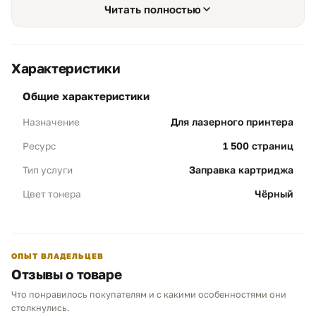
заводскому. У стартовых картриджей Brother может
Читать полностью
отсутствовать механизм сброса, поэтому перед
заправкой проверяем его наличие и состояние.
Характеристики
общие характеристики
Для лазерного принтера
Назначение
Экономичность и ресурс
01
1 500 страниц
Ресурс
Объем 1500 стр:
заправка выполняется под
стандартный ресурс Brother TN-1095 при
Заправка картриджа
Тип услуги
5% заполнении листа А4.
Чёрный
Цвет тонера
Результат:
картридж стабильно
отрабатывает офисные задачи: тексты,
бланки, счета, учебные материалы и
внутренние документы.
ОПЫТ ВЛАДЕЛЬЦЕВ
Отзывы о товаре
Полная профилактика
02
Что понравилось покупателям и с какими особенностями они
Чем можем помочь?
столкнулись.
Перед засыпкой:
очищаем бункер,