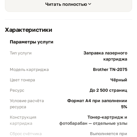
сохранить рабочий ресурс до 2500 страниц при
Читать полностью
стандартном заполнении 5%. Для этой серии нет
электронного чипа, а в некоторых аппаратах счетчик
тонера и датчик наличия тонера сбрасываются
механически или через сервисную процедуру.
Характеристики
параметры услуги
Заправка лазерного
Тип услуги
картриджа
Экономичность и ресурс
01
Brother TN-2075
Модель картриджа
Объем 2500 стр:
заправка выполняется
Чёрный
Цвет тонера
под стандартный ресурс Brother TN-2075
при 5% заполнении листа А4.
До 2 500 страниц
Ресурс
Результат:
картридж уверенно
Формат A4 при заполнении
Условие расчёта
справляется с повседневной печатью
5%
ресурса
договоров, накладных, счетов, бланков и
Тонер-картридж и
Конструкция
внутренних документов.
фотобарабан — отдельные узлы
картриджа
Выполняется при
Сброс счётчика