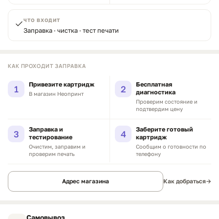
ЧТО ВХОДИТ
Заправка · чистка · тест печати
КАК ПРОХОДИТ ЗАПРАВКА
Привезите картридж
Бесплатная
1
2
диагностика
В магазин Неопринт
Проверим состояние и
подтвердим цену
Заправка и
Заберите готовый
3
4
тестирование
картридж
Очистим, заправим и
Сообщим о готовности по
проверим печать
телефону
Адрес магазина
Как добраться
→
Самовывоз