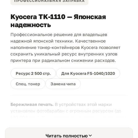
ПРОФЕССИОНАЛЬНАЯ ЗАПРАВКА
Kyocera TK-1110 — Японская
надежность
Профессиональное решение для владельцев
надежной японской техники. Качественное
наполнение тонер-контейнеров Kyocera позволяет
сохранить уникальный ресурс внутренних узлов
принтера при радикальном снижении расходов.
Ресурс 2 500 стр.
Для Kyocera FS-1040/1020
Спец. тонер
Замена чипа
Бережливая печать.
В устройствах этой марки
установлен фотобарабан с огромным ресурсом (до
100 000 стр.). Наша заправка качественным тонером
предотвращает его преждевременный износ,
позволяя технике работать годами без
Читать полностью
дорогостоящего ремонта.