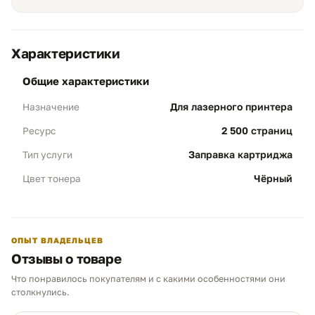
Характеристики
общие характеристики
Ресурс и экономия
01
Для лазерного принтера
Назначение
Объем 2 500 стр:
Профессиональная
заправка обеспечивает печать полной
2 500 страниц
Ресурс
заявленной нормы, что на 100%
соответствует параметрам оригинального
Заправка картриджа
Тип услуги
контейнера Kyocera TK-1110.
Чёрный
Цвет тонера
Результат:
Колоссальная выгода —
заправка в несколько раз дешевле покупки
нового пластикового блока.
ОПЫТ ВЛАДЕЛЬЦЕВ
Отзывы о товаре
Очистка бункера
02
Что понравилось покупателям и с какими особенностями они
Чистота печати:
Обязательное удаление
Чем можем помочь?
столкнулись.
остатков старого порошка перед
Ответим в рабочее время