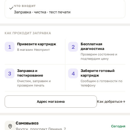
ЧТО ВХОДИТ
Заправка · чистка · тест печати
КАК ПРОХОДИТ ЗАПРАВКА
Привезите картридж
Бесплатная
1
2
диагностика
В магазин Неопринт
Проверим состояние и
подтвердим цену
Заправка и
Заберите готовый
3
4
тестирование
картридж
Очистим, заправим и
Сообщим о готовности по
проверим печать
телефону
Адрес магазина
Как добраться
→
Самовывоз
Сегодня
Якутск, проспект Ленина, 7