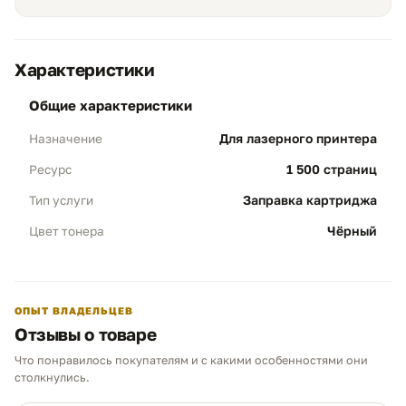
Характеристики
общие характеристики
Ресурс и экономия
01
Для лазерного принтера
Назначение
Объем 1 500 стр:
Профессиональная
заправка обеспечивает полноценный
1 500 страниц
Ресурс
рабочий цикл, на 100% соответствующий
характеристикам оригинального модуля
Заправка картриджа
Тип услуги
Huawei.
Чёрный
Цвет тонера
Результат:
Качественная лазерная печать
становится доступной без переплат за
новый пластиковый корпус.
ОПЫТ ВЛАДЕЛЬЦЕВ
Отзывы о товаре
Бережная профилактика
02
Что понравилось покупателям и с какими особенностями они
Чистота печати:
Обязательная очистка
Чем можем помочь?
столкнулись.
всех внутренних узлов картриджа. Это
Ответим в рабочее время