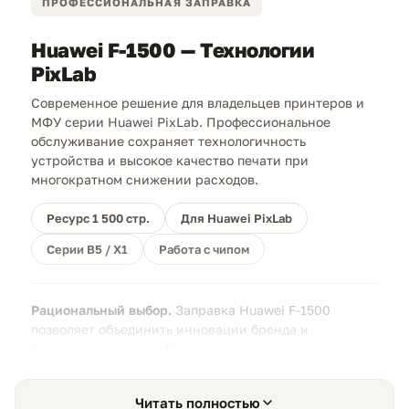
ПРОФЕССИОНАЛЬНАЯ ЗАПРАВКА
Huawei F-1500 — Технологии
PixLab
Современное решение для владельцев принтеров и
МФУ серии Huawei PixLab. Профессиональное
обслуживание сохраняет технологичность
устройства и высокое качество печати при
многократном снижении расходов.
Ресурс 1 500 стр.
Для Huawei PixLab
Серии B5 / X1
Работа с чипом
Рациональный выбор.
Заправка Huawei F-1500
позволяет объединить инновации бренда и
финансовую выгоду. Повторное использование
оригинального корпуса гарантирует идеальную
совместимость с механизмом подачи тонера вашего
Читать полностью
МФУ.