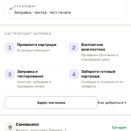
ЧТО ВХОДИТ
Заправка · чистка · тест печати
КАК ПРОХОДИТ ЗАПРАВКА
Привезите картридж
Бесплатная
1
2
диагностика
В магазин Неопринт
Проверим состояние и
подтвердим цену
Заправка и
Заберите готовый
3
4
тестирование
картридж
Очистим, заправим и
Сообщим о готовности по
проверим печать
телефону
Адрес магазина
Как добраться
→
Самовывоз
Сегодня
Якутск, проспект Ленина, 7