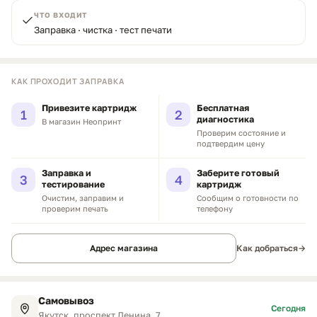
ЧТО ВХОДИТ
Заправка · чистка · тест печати
КАК ПРОХОДИТ ЗАПРАВКА
Привезите картридж
Бесплатная
1
2
диагностика
В магазин Неопринт
Проверим состояние и
подтвердим цену
Заправка и
Заберите готовый
3
4
тестирование
картридж
Очистим, заправим и
Сообщим о готовности по
проверим печать
телефону
Адрес магазина
Как добраться
→
Самовывоз
Сегодня
Якутск, проспект Ленина, 7