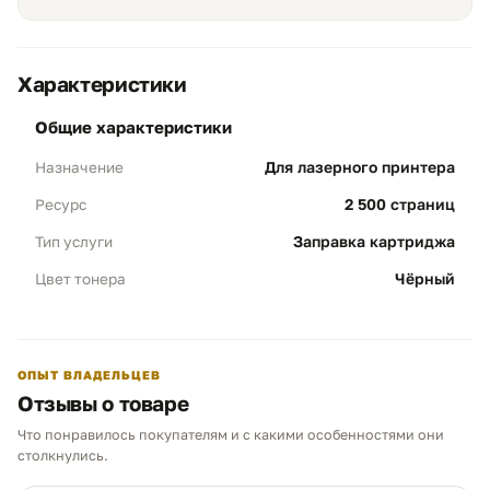
Характеристики
Экономичность и ресурс
01
общие характеристики
Объем 2 500 стр:
Профессиональная
Для лазерного принтера
Назначение
заправка обеспечивает полноценный
рабочий цикл, на 100% соответствующий
2 500 страниц
Ресурс
заводским характеристикам
оригинального блока HP 49A.
Заправка картриджа
Тип услуги
Результат:
Стабильная печать документов
Чёрный
Цвет тонера
с высокой четкостью на протяжении всего
срока службы.
ОПЫТ ВЛАДЕЛЬЦЕВ
Полная профилактика
02
Отзывы о товаре
Чистота деталей:
Обязательная очистка
Что понравилось покупателям и с какими особенностями они
магнитного вала и полировка
Чем можем помочь?
столкнулись.
дозирующего лезвия. Это исключает
Ответим в рабочее время