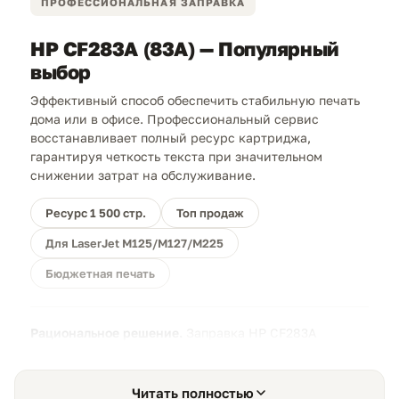
ПРОФЕССИОНАЛЬНАЯ ЗАПРАВКА
HP CF283A (83A) — Популярный
выбор
Эффективный способ обеспечить стабильную печать
дома или в офисе. Профессиональный сервис
восстанавливает полный ресурс картриджа,
гарантируя четкость текста при значительном
снижении затрат на обслуживание.
Ресурс 1 500 стр.
Топ продаж
Для LaserJet M125/M127/M225
Бюджетная печать
Рациональное решение.
Заправка HP CF283A
обходится в несколько раз дешевле покупки
оригинала. Оригинальный корпус 83A обладает
хорошим запасом прочности и рассчитан на
Читать полностью