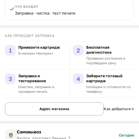
ЧТО ВХОДИТ
Заправка · чистка · тест печати
КАК ПРОХОДИТ ЗАПРАВКА
Привезите картридж
Бесплатная
1
2
диагностика
В магазин Неопринт
Проверим состояние и
подтвердим цену
Заправка и
Заберите готовый
3
4
тестирование
картридж
Очистим, заправим и
Сообщим о готовности по
проверим печать
телефону
Адрес магазина
Как добраться
→
Самовывоз
Сегодня
Якутск, проспект Ленина, 7