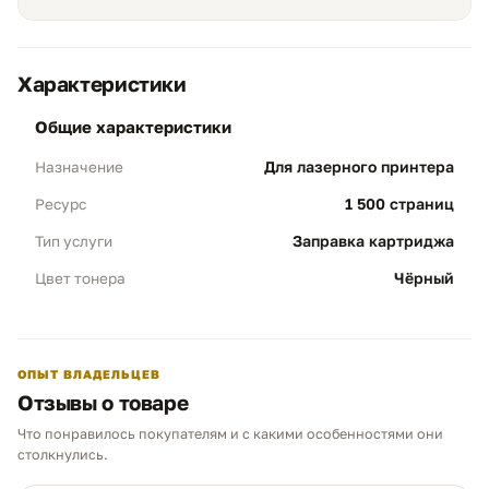
многократные циклы качественной перезаправки.
Характеристики
общие характеристики
Экономичность и ресурс
01
Для лазерного принтера
Назначение
Объем 1 500 стр:
Профессиональная
1 500 страниц
Ресурс
заправка обеспечивает полноценный
рабочий цикл, полностью
Заправка картриджа
Тип услуги
соответствующий заводским параметрам
оригинального картриджа HP 83A.
Чёрный
Цвет тонера
Выгода:
Максимально бюджетная
ежедневная печать без потери качества
документов.
ОПЫТ ВЛАДЕЛЬЦЕВ
Отзывы о товаре
Полная профилактика
02
Что понравилось покупателям и с какими особенностями они
Чем можем помочь?
столкнулись.
Чистота деталей:
Обязательная очистка
магнитного вала и дозирующего лезвия.
Ответим в рабочее время