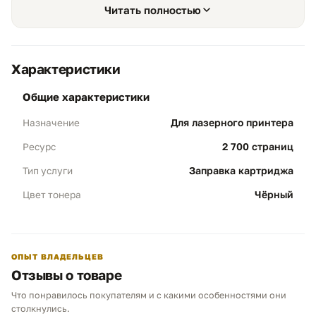
Читать полностью
перезаправки без потери контрастности текста.
Характеристики
общие характеристики
Экономичность и ресурс
01
Для лазерного принтера
Назначение
Объем 2 700 стр:
Профессиональная
заправка обеспечивает полноценный
2 700 страниц
Ресурс
рабочий цикл, на 100% соответствующий
параметрам нового оригинального
Заправка картриджа
Тип услуги
картриджа HP 80A.
Чёрный
Цвет тонера
Выгода:
Существенная оптимизация
бюджета компании при сохранении
корпоративного качества печати.
ОПЫТ ВЛАДЕЛЬЦЕВ
Отзывы о товаре
Полная профилактика
02
Что понравилось покупателям и с какими особенностями они
Чистота печати:
Обязательная очистка
Чем можем помочь?
столкнулись.