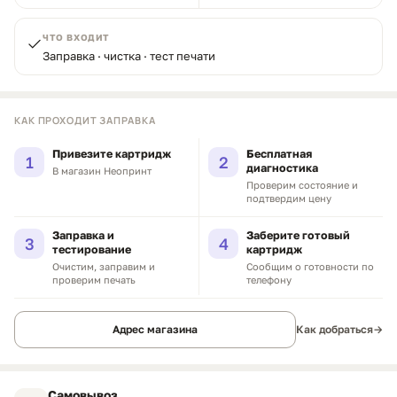
ЧТО ВХОДИТ
Заправка · чистка · тест печати
КАК ПРОХОДИТ ЗАПРАВКА
Привезите картридж
Бесплатная
1
2
диагностика
В магазин Неопринт
Проверим состояние и
подтвердим цену
Заправка и
Заберите готовый
3
4
тестирование
картридж
Очистим, заправим и
Сообщим о готовности по
проверим печать
телефону
Адрес магазина
Как добраться
→
Самовывоз