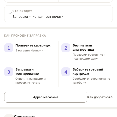
ЧТО ВХОДИТ
Заправка · чистка · тест печати
КАК ПРОХОДИТ ЗАПРАВКА
Привезите картридж
Бесплатная
1
2
диагностика
В магазин Неопринт
Проверим состояние и
подтвердим цену
Заправка и
Заберите готовый
3
4
тестирование
картридж
Очистим, заправим и
Сообщим о готовности по
проверим печать
телефону
Адрес магазина
Как добраться
→
Самовывоз