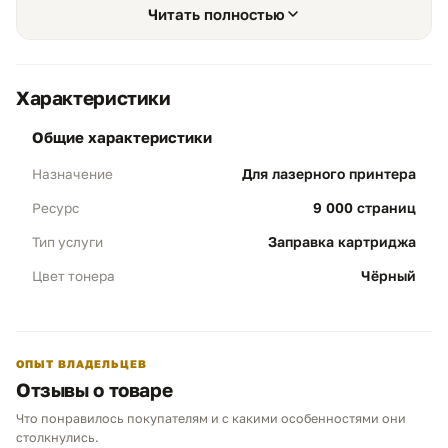
Читать полностью
себестоимость страницы.
Характеристики
общие характеристики
Максимальный ресурс
01
Для лазерного принтера
Назначение
Объем 9 000 стр:
Профессиональная
заправка обеспечивает полноценный
9 000 страниц
Ресурс
рабочий цикл XL-уровня, полностью
соответствующий заводским параметрам
Заправка картриджа
Тип услуги
оригинальной версии High Yield.
Чёрный
Цвет тонера
Выгода:
Самая низкая цена за страницу в
своем классе (LaserJet M402).
ОПЫТ ВЛАДЕЛЬЦЕВ
Глубокая ревизия
02
Отзывы о товаре
Чистота печати:
Обязательная полная
Что понравилось покупателям и с какими особенностями они
очистка бункера отработки и полировка
Чем можем помочь?
столкнулись.