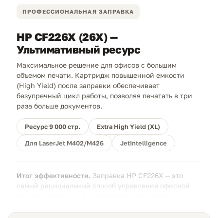
ПРОФЕССИОНАЛЬНАЯ ЗАПРАВКА
HP CF226X (26X) —
Ультимативный ресурс
Максимальное решение для офисов с большим
объемом печати. Картридж повышенной емкости
(High Yield) после заправки обеспечивает
безупречный цикл работы, позволяя печатать в три
раза больше документов.
Ресурс 9 000 стр.
Extra High Yield (XL)
Для LaserJet M402/M426
JetIntelligence
Итог эффективности.
Заправка HP CF226X — это
самый рациональный способ управления офисной
печатью. Усиленный корпус версии X рассчитан на
интенсивную эксплуатацию и многократную
перезаправку, обеспечивая рекордно низкую