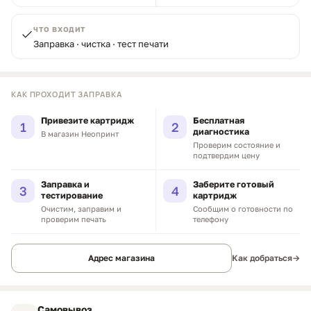
ЧТО ВХОДИТ
Заправка · чистка · тест печати
КАК ПРОХОДИТ ЗАПРАВКА
Привезите картридж
Бесплатная
1
2
диагностика
В магазин Неопринт
Проверим состояние и
подтвердим цену
Заправка и
Заберите готовый
3
4
тестирование
картридж
Очистим, заправим и
Сообщим о готовности по
проверим печать
телефону
Адрес магазина
Как добраться
→
Самовывоз