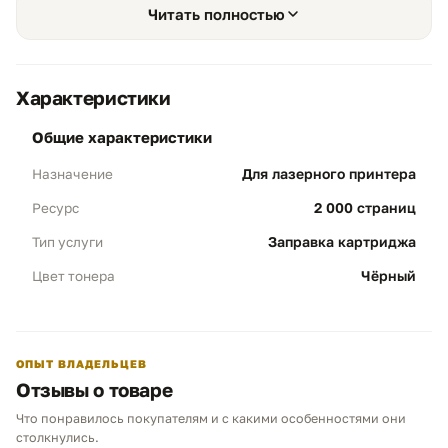
Читать полностью
Характеристики
Классический ресурс
01
общие характеристики
Полный объем:
Качественная засыпка
тонера обеспечивает печать до 2 000
Для лазерного принтера
Назначение
страниц. Это полностью соответствует
2 000 страниц
Ресурс
заводским стандартам нового
оригинального картриджа Canon 703.
Заправка картриджа
Тип услуги
Выгода:
Радиальное снижение стоимости
Чёрный
Цвет тонера
каждого отпечатка.
Глубокая очистка
02
ОПЫТ ВЛАДЕЛЬЦЕВ
Чистота печати:
В процесс входит
Отзывы о товаре
обязательная очистка магнитного вала и
Что понравилось покупателям и с какими особенностями они
дозирующего лезвия. Это исключает
Чем можем помочь?
столкнулись.
появление «зубьев», полос и серого фона