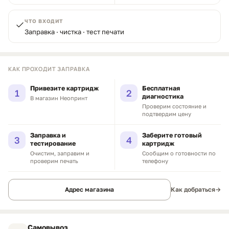
ЧТО ВХОДИТ
Заправка · чистка · тест печати
КАК ПРОХОДИТ ЗАПРАВКА
Привезите картридж
Бесплатная
1
2
диагностика
В магазин Неопринт
Проверим состояние и
подтвердим цену
Заправка и
Заберите готовый
3
4
тестирование
картридж
Очистим, заправим и
Сообщим о готовности по
проверим печать
телефону
Адрес магазина
Как добраться
→
Самовывоз