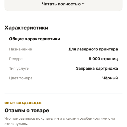
с покупкой нового оригинального картриджа,
Читать полностью
сохраняя штатный ресурс до 8000 страниц по
ISO/IEC 19752. Для оригинального TN-3480 не
требуется обязательная замена чипа, что делает
повторную заправку особенно практичной.
Характеристики
общие характеристики
Для лазерного принтера
Назначение
8 000 страниц
Ресурс
Экономичность и ресурс
01
Заправка картриджа
Тип услуги
Объем 8000 стр:
заправка выполняется
под высокий штатный ресурс Brother TN-
Чёрный
Цвет тонера
3480 при стандартном 5% заполнении
листа А4.
Результат:
картридж уверенно
выдерживает большие объемы печати
ОПЫТ ВЛАДЕЛЬЦЕВ
отчетов, договоров, спецификаций,
Отзывы о товаре
накладных и внутренних документов.
Что понравилось покупателям и с какими особенностями они
Чем можем помочь?
столкнулись.