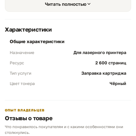
используется механический флажок сброса, а не
Читать полностью
чиповая блокировка.
Характеристики
общие характеристики
Экономичность и ресурс
01
Для лазерного принтера
Назначение
Объем 2600 стр:
ресурс соответствует
2 600 страниц
Ресурс
ёмкости Brother TN-2275 при 5%
заполнении листа А4.
Заправка картриджа
Тип услуги
Результат:
картридж снова подходит для
Чёрный
Цвет тонера
печати договоров, счетов, накладных,
заявлений и ежедневной офисной
документации.
ОПЫТ ВЛАДЕЛЬЦЕВ
Отзывы о товаре
Полная профилактика
02
Что понравилось покупателям и с какими особенностями они
Обслуживание узлов:
удаляем остатки
Чем можем помочь?
столкнулись.
старого тонера, очищаем магнитный вал и