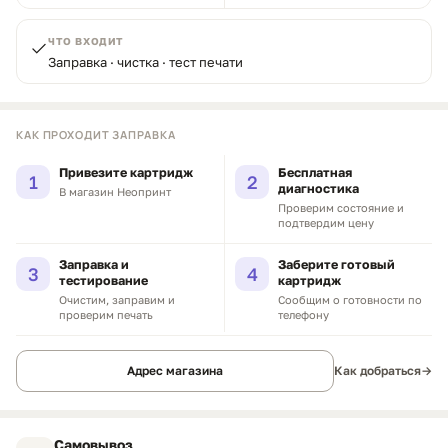
ЧТО ВХОДИТ
Заправка · чистка · тест печати
КАК ПРОХОДИТ ЗАПРАВКА
Привезите картридж
Бесплатная
1
2
диагностика
В магазин Неопринт
Проверим состояние и
подтвердим цену
Заправка и
Заберите готовый
3
4
тестирование
картридж
Очистим, заправим и
Сообщим о готовности по
проверим печать
телефону
Адрес магазина
Как добраться
→
Самовывоз