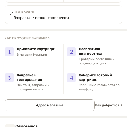
ЧТО ВХОДИТ
Заправка · чистка · тест печати
КАК ПРОХОДИТ ЗАПРАВКА
Привезите картридж
Бесплатная
1
2
диагностика
В магазин Неопринт
Проверим состояние и
подтвердим цену
Заправка и
Заберите готовый
3
4
тестирование
картридж
Очистим, заправим и
Сообщим о готовности по
проверим печать
телефону
Адрес магазина
Как добраться
→
Самовывоз