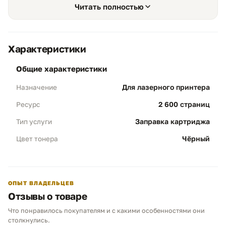
рабочий ресурс до 2600 страниц при стандартном
Читать полностью
заполнении 5%. Для этой серии нет электронного
чипа, а сообщение о тонере обычно сбрасывается
механически или через сервисную процедуру
устройства.
Характеристики
общие характеристики
Для лазерного принтера
Назначение
2 600 страниц
Ресурс
Экономичность и ресурс
01
Заправка картриджа
Тип услуги
Объем 2600 стр:
заправка выполняется
под штатный ресурс Brother TN-2175 при
Чёрный
Цвет тонера
5% заполнении листа А4.
Результат:
картридж уверенно
справляется с печатью договоров, счетов,
накладных, заявлений и внутренних
ОПЫТ ВЛАДЕЛЬЦЕВ
офисных документов.
Отзывы о товаре
Что понравилось покупателям и с какими особенностями они
Чем можем помочь?
столкнулись.