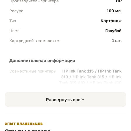
HP
Производитель принтера
Эффективность:
Идеально для больших
объемов домашней и учебной печати.
100 мл.
Ресурс
Картридж
Тип
Яркая цветопередача
Голубой
Цвет
02
Dye Ink:
Чернила на водной основе глубоко
1 шт.
Картриджей в комплекте
проникают в структуру бумаги,
обеспечивая яркость красок и
устойчивость к выцветанию графики.
дополнительная информация
Качество:
Точная передача синего и
HP Ink Tank 115 / HP Ink Tank
Совместимые принтеры
голубого спектров без искажений.
310 / HP Ink Tank 315 / HP Ink
Tank 319 AiO / HP Ink Tank 410
Wireless
Thermal Technology Ready
03
Развернуть все
HP Optimized:
Состав чернил полностью
адаптирован под термическую технологию
печати HP, предотвращая выход из строя
печатающих головок.
ОПЫТ ВЛАДЕЛЬЦЕВ
Безопасность:
Многоступенчатая очистка