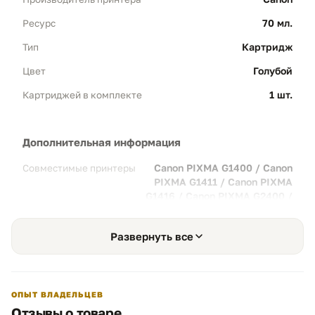
студентов, офисных сотрудников и
70 мл.
Ресурс
фотолюбителей.
Картридж
Тип
Голубой
Цвет
Насыщенный голубой
02
1 шт.
Картриджей в комплекте
Формула Dye-based:
Специально
подобранные красители обеспечивают
глубокий голубой цвет, который
гармонично сочетается с другими
дополнительная информация
красками СНПЧ.
Canon PIXMA G1400 / Canon
Совместимые принтеры
Качество:
Высокая детализация на
PIXMA G1411 / Canon PIXMA
фотобумаге и отличная впитываемость на
G1416 / Canon PIXMA G2400 /
обычной бумаге.
Canon PIXMA G2415 /
Развернуть все
Бережная печать
03
Максимальная очистка:
Многоуровневая
фильтрация состава предотвращает
ОПЫТ ВЛАДЕЛЬЦЕВ
засорение дюз печатающей головки,
Отзывы о товаре