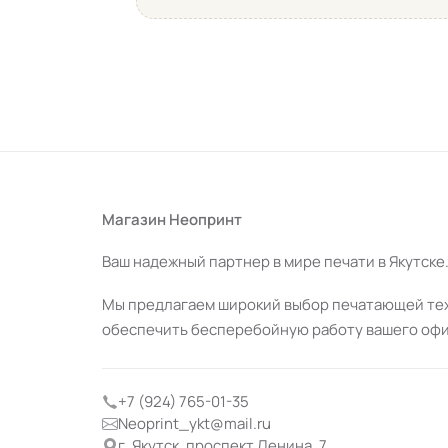
4
на основании обратной связи клиентов
магазина «Неопринт»
Магазин Неопринт
Ваш надежный партнер в мире печати в Якутске
Мы предлагаем широкий выбор печатающей техн
обеспечить бесперебойную работу вашего офи
+7 (924) 765-01-35
Neoprint_ykt@mail.ru
г. Якутск, проспект Ленина, 7