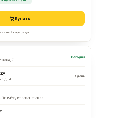
В наличии · 3 шт
Купить
местимый картридж
Сегодня
Ленина, 7
ску
1 день
ние дни
· По счёту от организации
т