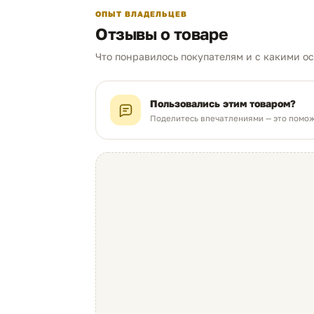
ОПЫТ ВЛАДЕЛЬЦЕВ
Отзывы о товаре
О ресурсе и 5% заполнении листа (На
Что понравилось покупателям и с какими о
Пользовались этим товаром?
Поделитесь впечатлениями — это помож
Отличная надёжность
Крайне редко возникают проблемы при
использовании