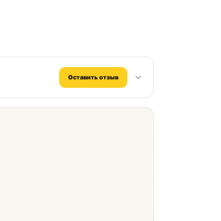
Оставить отзыв
100%
0%
и Картриджи для струйных принтеров — 1.53%
дажах и браке выбранного товара