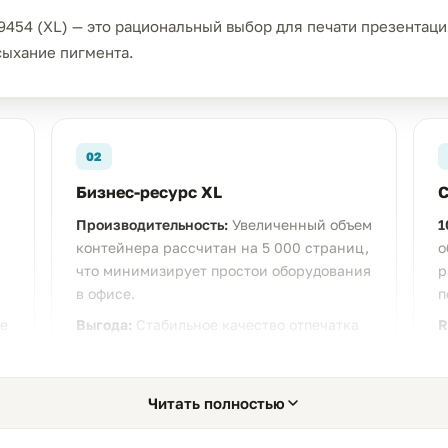
454 (XL) — это рациональный выбор для печати презентаци
сыхание пигмента.
02
Бизнес-ресурс XL
С
Производительность:
Увеличенный объем
1
контейнера рассчитан на 5 000 страниц,
о
что минимизирует простои оборудования
р
в офисе.
п
е
Выгода:
Стабильное качество отпечатка
R
х
на протяжении всего цикла
с
использования картриджа.
н
Читать полностью