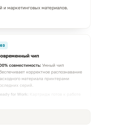
й и маркетинговых материалов.
03
овременный чип
00% совместимость:
Умный чип
беспечивает корректное распознавание
асходного материала принтерами
оследних серий.
eady for Work:
Картридж готов к работе
разу после установки без лишних
астроек и калибровок.