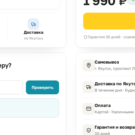
1 990 ₽
Доставка
Гарантия 30 дней · сов
по Якутску
Самовывоз
еру?
г. Якутск, проспект 
Доставка по Якут
Проверить
В течение дня · буд
Оплата
Картой · Наличными 
Гарантия и возвра
30 дней