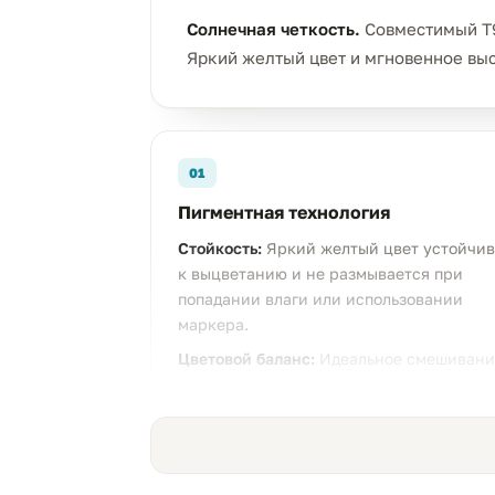
Солнечная четкость.
Совместимый T9
Яркий желтый цвет и мгновенное вы
01
Пигментная технология
Стойкость:
Яркий желтый цвет устойчив
к выцветанию и не размывается при
попадании влаги или использовании
маркера.
Цветовой баланс:
Идеальное смешивани
с другими цветами для получения чисты
оттенков зеленого и оранжевого.