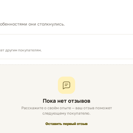
жмите)
собенностями они столкнулись.
Без проблем
ет другим покупателям.
Всего обращений
Для сравнения, среднее значение обращений по категори
Оценка надёжности сформирована на основе данных о про
Пока нет отзывов
Об оценке
Расскажите о своём опыте — ваш отзыв поможет
следующему покупателю.
Оставить первый отзыв