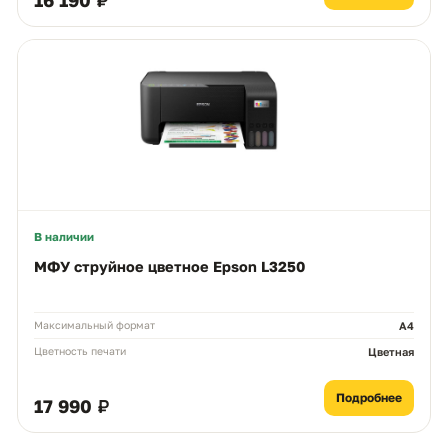
16 190 ₽
Чем можем помочь?
Ответим в рабочее время
MAX
WhatsApp
Telegram
neoprint_ykt@mail.ru
Быстрые действия
В наличии
Статус заказа
МФУ струйное цветное Epson L3250
Подбор картриджа
Максимальный формат
А4
Цветность печати
Цветная
Подбор принтера
Подробнее
17 990 ₽
Прайс-лист