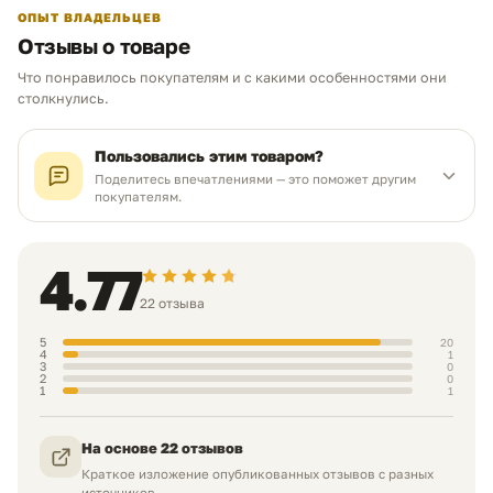
и браке выбранного товара
ОПЫТ ВЛАДЕЛЬЦЕВ
Отзывы о товаре
Об оценке
Что понравилось покупателям и с какими особенностями они
столкнулись.
Остались вопросы? Мы на связи:
Пользовались этим товаром?
Поделитесь впечатлениями — это поможет другим
покупателям.
Max
Telegram
4.77
22 отзыва
WhatsApp
5
20
4
1
3
0
Neoprint_ykt@mail.ru
2
0
1
1
+7 (924) 765-06-40
На основе 22 отзывов
Краткое изложение опубликованных отзывов с разных