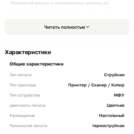
Рекордный ресурс и минимальные затраты на
печать.
До 7600 ч/б страниц в эко-режиме и 7700
цветных на одном комплекте — гибридная система
чернил даёт чёткий текст и яркие фотографии.
Читать полностью
Характеристики
Рекордная экономичность
01
общие характеристики
Система MegaTank:
До 6000 ч/б страниц
Струйная
Тип печати
(до 7600 в эко-режиме) и до 7700 цветных
страниц на одном комплекте чернил.
Принтер / Сканер / Копир
Тип принтера
Сверхнизкая себестоимость:
МФУ
Тип устройства
Бескартриджная технология радикально
снижает эксплуатационные расходы при
Цветная
Цветность печати
печати больших тиражей.
Настольный
Размещение
термоструйная
Технология печати
Простота обслуживания
02