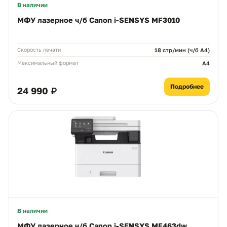
В наличии
МФУ лазерное ч/б Canon i-SENSYS MF3010
Скорость печати
18 стр/мин (ч/б А4)
Максимальный формат
A4
Подробнее
24 990 ₽
В наличии
МФУ лазерное ч/б Canon i-SENSYS MF463dw