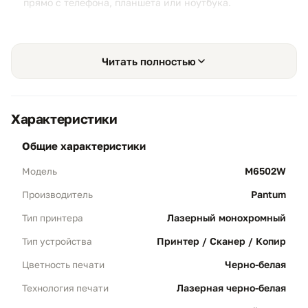
прямо с телефона, планшета или ноутбука.
Читать полностью
Wi-Fi и мобильная печать
01
AirPrint · Mopria · Pantum App:
Мгновенная
Характеристики
печать напрямую со смартфона, планшета
или ноутбука — без установки драйверов и
общие характеристики
кабельного подключения.
M6502W
Модель
Свобода передвижения:
Встроенный Wi-Fi
позволяет отправлять задания на печать из
Pantum
Производитель
любой точки помещения без лишних
проводов.
Лазерный монохромный
Тип принтера
Принтер / Сканер / Копир
Тип устройства
Черно-белая
Простая настройка
Цветность печати
02
Установка в один шаг:
Технология
Лазерная черно-белая
Технология печати
автоматической установки драйвера