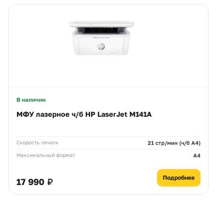
Чем можем помочь?
Ответим в рабочее время
MAX
WhatsApp
Telegram
neoprint_ykt@mail.ru
Быстрые действия
В наличии
Статус заказа
МФУ лазерное ч/б HP LaserJet M141A
Подбор картриджа
Скорость печати
21 стр/мин (ч/б А4)
Максимальный формат
A4
Подбор принтера
Подробнее
17 990 ₽
Прайс-лист