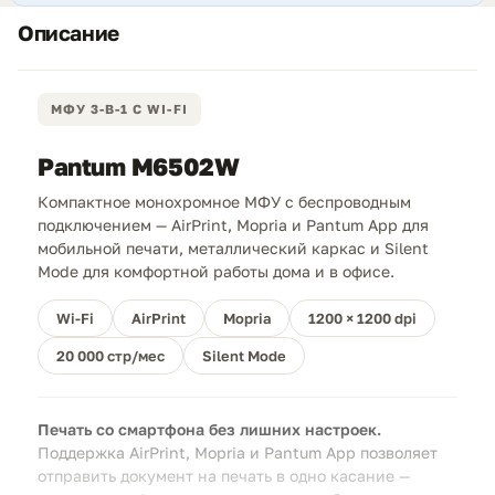
Описание
МФУ 3-В-1 С WI-FI
Pantum M6502W
Компактное монохромное МФУ с беспроводным
подключением — AirPrint, Mopria и Pantum App для
мобильной печати, металлический каркас и Silent
Mode для комфортной работы дома и в офисе.
Wi-Fi
AirPrint
Mopria
1200 × 1200 dpi
20 000 стр/мес
Silent Mode
Печать со смартфона без лишних настроек.
Поддержка AirPrint, Mopria и Pantum App позволяет
отправить документ на печать в одно касание —