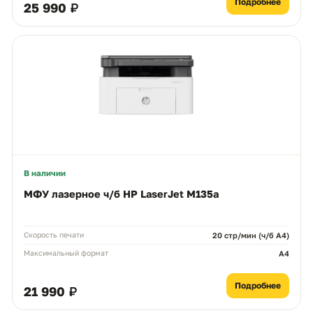
Подробнее
25 990 ₽
В наличии
МФУ лазерное ч/б HP LaserJet M135a
Скорость печати
20 стр/мин (ч/б А4)
Максимальный формат
A4
Подробнее
21 990 ₽