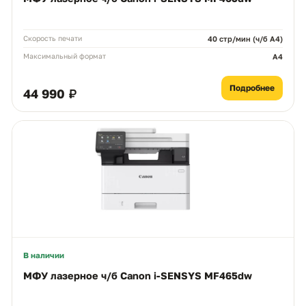
Скорость печати
40 стр/мин (ч/б А4)
Максимальный формат
A4
Подробнее
44 990 ₽
В наличии
МФУ лазерное ч/б Canon i-SENSYS MF465dw