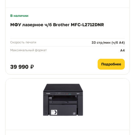
В наличии
МФУ лазерное ч/б Brother MFC-L2712DNR
Скорость печати
33 стр/мин (ч/б А4)
Максимальный формат
A4
Подробнее
39 990 ₽