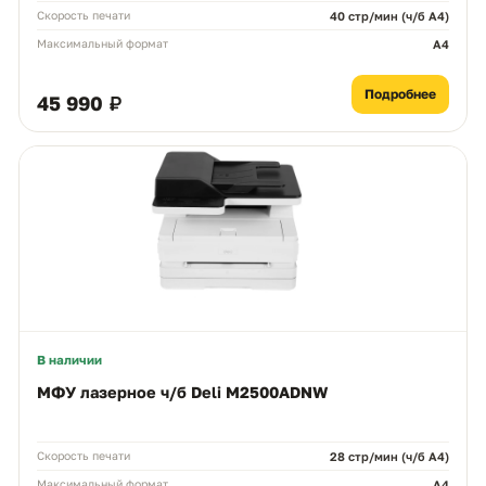
Скорость печати
40 стр/мин (ч/б А4)
Максимальный формат
A4
Подробнее
45 990 ₽
В наличии
МФУ лазерное ч/б Deli M2500ADNW
Скорость печати
28 стр/мин (ч/б A4)
Максимальный формат
A4