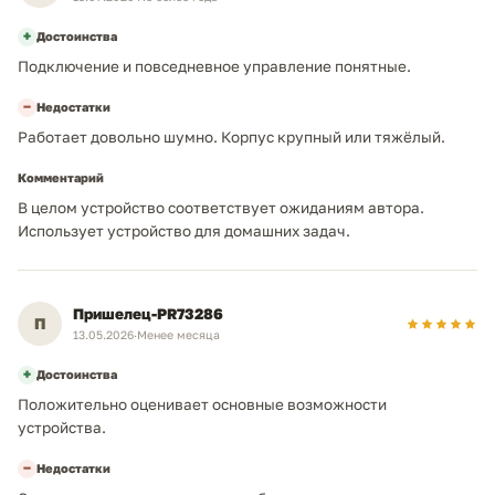
20 000)
нагрузка
WhatsApp
+
Достоинства
—
Функции безопасности
Подключение и повседневное управление понятные.
Neoprint_ykt@mail.ru
−
Недостатки
габариты / вес
Работает довольно шумно. Корпус крупный или тяжёлый.
+7 (924) 765-06-40
471x244x305 мм
Габариты (ШхВхГ)
Комментарий
В целом устройство соответствует ожиданиям автора.
7,5 кг.
Масса
Использует устройство для домашних задач.
54 дБ
Уровень шума (работа)
—
Уровень шума (ожидание)
Пришелец-PR73286
П
13.05.2026
·
Менее месяца
+
Достоинства
Положительно оценивает основные возможности
устройства.
−
Недостатки