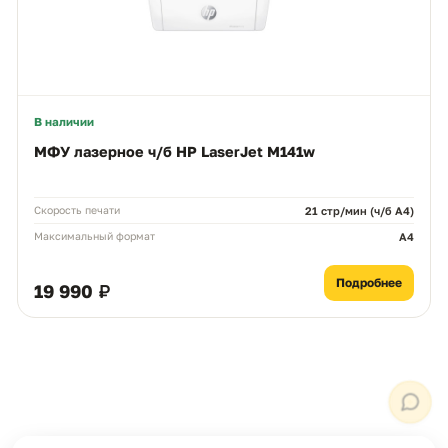
MAX
WhatsApp
Telegram
neoprint_ykt@mail.ru
Быстрые действия
В наличии
Статус заказа
МФУ лазерное ч/б HP LaserJet M141w
Подбор картриджа
Скорость печати
21 стр/мин (ч/б А4)
Максимальный формат
A4
Подбор принтера
Подробнее
19 990 ₽
Прайс-лист