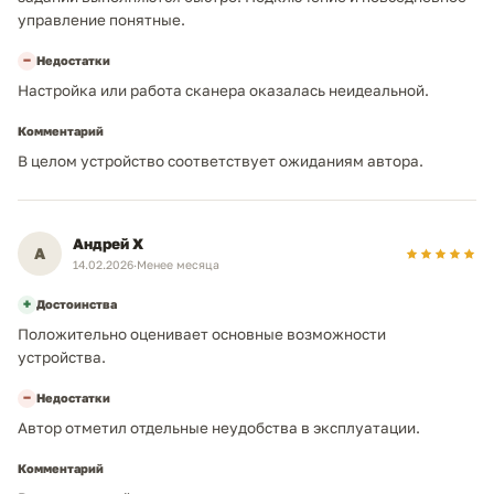
управление понятные.
453x392x464 мм
Габариты (ШхВхГ)
−
Недостатки
16.3 кг
Масса
Настройка или работа сканера оказалась неидеальной.
53 дБ (печать)
Уровень шума (работа)
Комментарий
Не слышен (Inaudible)
Уровень шума (ожидание)
В целом устройство соответствует ожиданиям автора.
Андрей Х
А
14.02.2026
·
Менее месяца
+
Достоинства
Положительно оценивает основные возможности
устройства.
−
Недостатки
Автор отметил отдельные неудобства в эксплуатации.
Комментарий