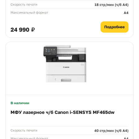
Скорость печати
18 стр/мин (ч/б А4)
Максимальный формат
A4
Подробнее
24 990 ₽
В наличии
МФУ лазерное ч/б Canon i-SENSYS MF465dw
Скорость печати
40 стр/мин (ч/б А4)
Максимальный формат
A4