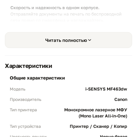
Скорость и надежность в одном корпусе.
Отправляйте документы на печать по беспроводной
сети прямо со смартфона и наслаждайтесь
бесперебойной работой даже при высоких офисных
нагрузках.
Читать полностью
Характеристики
Безупречная печать
01
общие характеристики
Высокая четкость:
Благодаря передовым
технологиям Canon черный текст остается
i-SENSYS MF463dw
Модель
насыщенным, а мелкие детали — точными.
Canon
Производитель
Деловая документация:
Идеальное
качество отпечатков, которое подчеркнет
Монохромное лазерное МФУ
Тип принтера
(Mono Laser All-in-One)
профессионализм вашего бизнеса.
Принтер / Сканер / Копир
Тип устройства
Черно-белая
Цветность печати