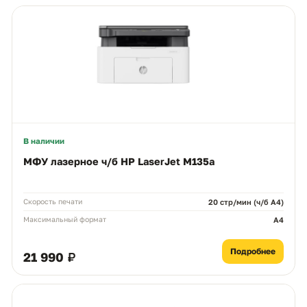
В наличии
МФУ лазерное ч/б HP LaserJet M135a
Скорость печати
20 стр/мин (ч/б А4)
Максимальный формат
A4
Подробнее
21 990 ₽