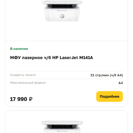
В наличии
МФУ лазерное ч/б HP LaserJet M141A
Скорость печати
21 стр/мин (ч/б А4)
Максимальный формат
A4
Подробнее
17 990 ₽
Чем можем помочь?
Ответим в рабочее время