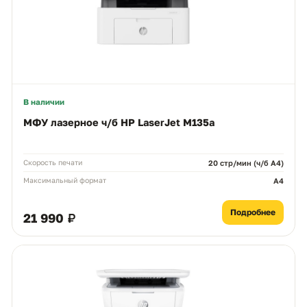
В наличии
МФУ лазерное ч/б HP LaserJet M135a
Скорость печати
20 стр/мин (ч/б А4)
Максимальный формат
A4
Подробнее
21 990 ₽
Чем можем помочь?
Ответим в рабочее время