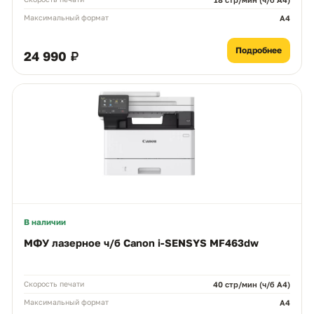
Максимальный формат
A4
Подробнее
24 990 ₽
В наличии
МФУ лазерное ч/б Canon i-SENSYS MF463dw
Скорость печати
40 стр/мин (ч/б А4)
Максимальный формат
A4