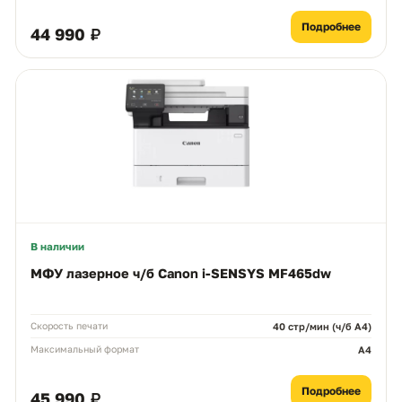
Подробнее
44 990 ₽
В наличии
МФУ лазерное ч/б Canon i-SENSYS MF465dw
Скорость печати
40 стр/мин (ч/б А4)
Максимальный формат
A4
Подробнее
45 990 ₽