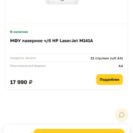
MAX
WhatsApp
Telegram
neoprint_ykt@mail.ru
Быстрые действия
В наличии
Статус заказа
МФУ лазерное ч/б HP LaserJet M141A
Подбор картриджа
Скорость печати
21 стр/мин (ч/б А4)
Максимальный формат
A4
Подбор принтера
Подробнее
17 990 ₽
Прайс-лист