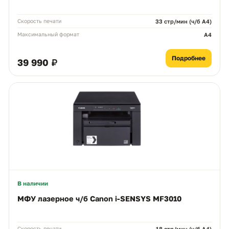
Скорость печати
33 стр/мин (ч/б А4)
Максимальный формат
A4
Подробнее
39 990 ₽
В наличии
МФУ лазерное ч/б Canon i-SENSYS MF3010
Скорость печати
18 стр/мин (ч/б А4)