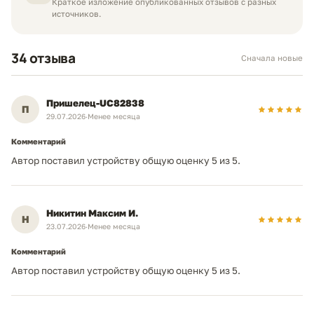
Краткое изложение опубликованных отзывов с разных
Нет
Мобильная печать
Neoprint_ykt@mail.ru
источников.
20 000 страниц
Рекомендуемая месячная
+7 (924) 765-06-40
(макс.)
нагрузка
34 отзыва
Сначала новые
—
Функции безопасности
Пришелец-UC82838
П
габариты / вес
29.07.2026
·
Менее месяца
407x380x512 мм
Габариты (ШхВхГ)
Комментарий
Автор поставил устройству общую оценку 5 из 5.
10,7 кг.
Масса
—
Уровень шума (работа)
—
Уровень шума (ожидание)
Никитин Максим И.
Н
23.07.2026
·
Менее месяца
Комментарий
Автор поставил устройству общую оценку 5 из 5.