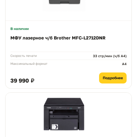
В наличии
МФУ лазерное ч/б Brother MFC-L2712DNR
Скорость печати
33 стр/мин (ч/б А4)
Максимальный формат
A4
Подробнее
39 990 ₽