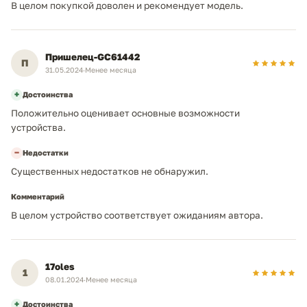
В целом покупкой доволен и рекомендует модель.
Brother iPrint&Scan
Мобильная печать
(Android/iOS)
До 1800 страниц
Рекомендуемая месячная нагрузка
Пришелец-GC61442
П
31.05.2024
·
Менее месяца
Защита беспроводной сети:
Функции безопасности
WEP 64/128, WPA-PSK
+
Достоинства
(TKIP/AES), WPA2-PSK (AES)
Положительно оценивает основные возможности
устройства.
габариты / вес
−
Недостатки
Существенных недостатков не обнаружил.
385x255x340 мм
Габариты (ШхВхГ)
7,2 кг.
Масса
Комментарий
В целом устройство соответствует ожиданиям автора.
52 дБ(A)
Уровень шума (работа)
—
Уровень шума (ожидание)
17oles
1
08.01.2024
·
Менее месяца
+
Достоинства