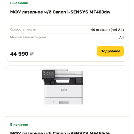
В наличии
МФУ лазерное ч/б Canon i-SENSYS MF463dw
Скорость печати
40 стр/мин (ч/б А4)
Максимальный формат
A4
Подробнее
44 990 ₽
В наличии
МФУ лазерное ч/б Canon i-SENSYS MF465dw