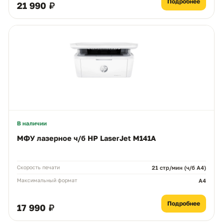
Подробнее
21 990 ₽
Чем можем помочь?
Ответим в рабочее время
MAX
WhatsApp
Telegram
neoprint_ykt@mail.ru
Быстрые действия
В наличии
Статус заказа
МФУ лазерное ч/б HP LaserJet M141A
Подбор картриджа
Скорость печати
21 стр/мин (ч/б А4)
Максимальный формат
A4
Подбор принтера
Подробнее
17 990 ₽