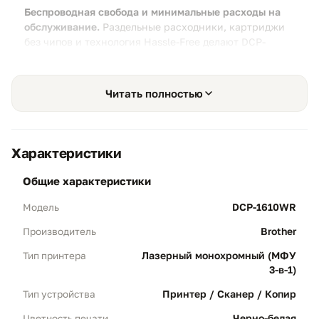
Беспроводная свобода и минимальные расходы на
обслуживание.
Раздельные расходники, картриджи
без чипов и технология Hassle-Free делают DCP-
1610WR одним из самых удобных и экономичных
МФУ для дома.
Читать полностью
Характеристики
Беспроводная свобода
01
общие характеристики
Wi-Fi подключение:
Печатайте и
сканируйте без проводов — размещайте
DCP-1610WR
Модель
устройство в любом удобном месте
квартиры или офиса.
Brother
Производитель
Brother iPrint&Scan:
Прямая печать и
Лазерный монохромный (МФУ
Тип принтера
сканирование со смартфонов iOS и
3-в-1)
Android без компьютера.
Принтер / Сканер / Копир
Тип устройства
Черно-белая
Цветность печати