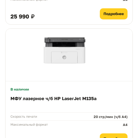
Подробнее
25 990 ₽
В наличии
МФУ лазерное ч/б HP LaserJet M135a
Скорость печати
20 стр/мин (ч/б А4)
Максимальный формат
A4