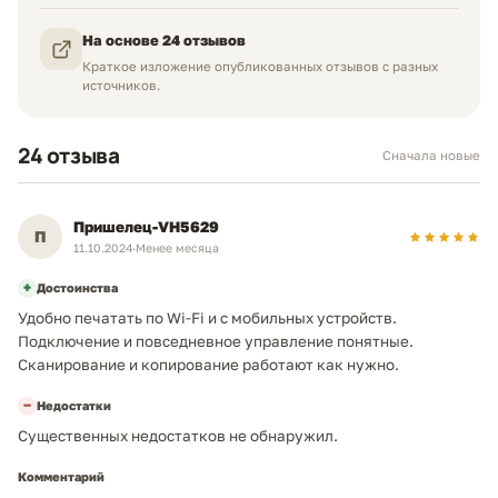
Отсутствует
Разрешение факса
Об оценке
На основе 24 отзывов
Краткое изложение опубликованных отзывов с разных
интерфейсы
источников.
Остались вопросы? Мы на связи:
Wi-Fi / USB
Интерфейсы
24 отзыва
USB 2.0 Hi-Speed
Интерфейс USB
Сначала новые
Max
Нет
Проводная сеть
Telegram
Пришелец-VH5629
Wi-Fi 802.11b/g/n
Беспроводная связь
П
11.10.2024
·
Менее месяца
Нет
Wi-Fi Direct
WhatsApp
+
Достоинства
Удобно печатать по Wi‑Fi и с мобильных устройств.
Подключение и повседневное управление понятные.
дополнительная информация
Neoprint_ykt@mail.ru
Сканирование и копирование работают как нужно.
Windows / Mac OS
Поддержка ОС
+7 (924) 765-06-40
−
Недостатки
Около 390 Вт
Потребляемая мощность (при работе)
Существенных недостатков не обнаружил.
Около 0,9
Потребляемая мощность (в режиме
Комментарий
Вт
ожидания)