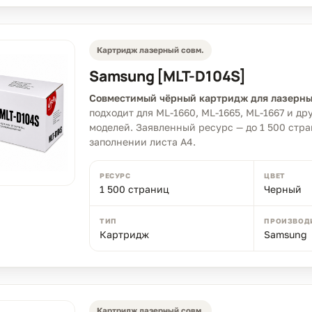
Картридж лазерный совм.
Samsung [MLT-D104S]
Совместимый чёрный картридж для лазерны
подходит для ML-1660, ML-1665, ML-1667 и д
моделей. Заявленный ресурс — до 1 500 стр
заполнении листа A4.
РЕСУРС
ЦВЕТ
1 500 страниц
Черный
ТИП
ПРОИЗВОД
Картридж
Samsung
Картридж лазерный совм.