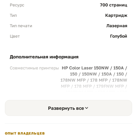
700 страниц
Ресурс
цвет. Это гарантирует сочность ваших
презентаций, маркетинговых материалов
Картридж
Тип
и офисных документов.
Лазерная
Тип печати
Цветопередача:
Точное соответствие
цветовому профилю HP для естественного
Голубой
Цвет
отображения элементов дизайна.
дополнительная информация
Рациональная экономия
02
HP Color Laser 150NW / 150A /
Совместимые принтеры
Низкая себестоимость:
Снижение затрат
150 / 150NW / 150A / 150 /
на цветную печать до 70% по сравнению с
178NW MFP / 178 MFP / 178NW
оригинальными комплектующими.
MFP / 178 MFP / 179FNW MFP /
Печатайте больше, не беспокоясь о
179FNW MFP / 179 MFP / 179
расходах.
MFP / 179FNW MFP / 179FNW
MFP / 179 MFP / 179 MFP
Выгода:
Качество корпоративного уровня
Развернуть все
W2072A
по честной цене для домашнего офиса или
малого бизнеса.
ОПЫТ ВЛАДЕЛЬЦЕВ