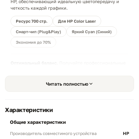
HP, обеспечивающий идеальную цветопередачу и
четкость каждой графики.
Ресурс 700 стр.
Для HP Color Laser
Смарт-чип (Plug&Play)
Яркий Cyan (Синий)
Экономия до 70%
Оптимальный баланс.
Получайте профессиональные
цветные отпечатки без переплат за бренд, сохраняя
при этом высокую четкость и презентабельность
каждой страницы.
Читать полностью
Характеристики
Насыщенный цвет
общие характеристики
01
HQ-результат:
Тонер премиум-класса
HP
Производитель совместимого устройства
обеспечивает яркий и чистый голубой