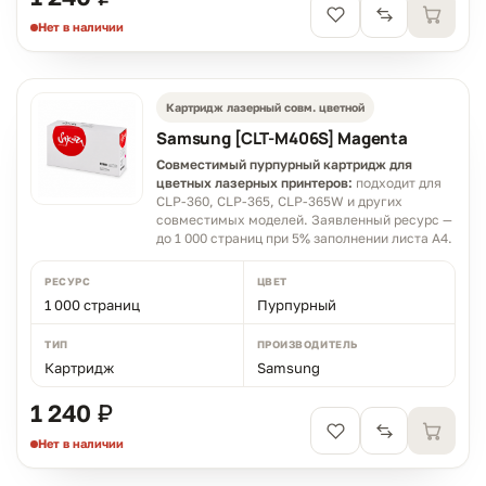
Нет в наличии
Картридж лазерный совм. цветной
Samsung [CLT-M406S] Magenta
Чем можем помочь?
Совместимый пурпурный картридж для
цветных лазерных принтеров:
подходит для
Ответим в рабочее время
CLP-360, CLP-365, CLP-365W и других
совместимых моделей. Заявленный ресурс —
до 1 000 страниц при 5% заполнении листа A4.
MAX
WhatsApp
Telegram
neoprint_ykt@mail.ru
РЕСУРС
ЦВЕТ
1 000 страниц
Пурпурный
Быстрые действия
ТИП
ПРОИЗВОДИТЕЛЬ
Картридж
Samsung
Статус заказа
1 240 ₽
Подбор картриджа
Нет в наличии