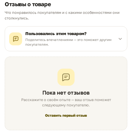
Отзывы о товаре
распознавание принтером и точный
мониторинг остатка ресурса.
Что понравилось покупателям и с какими особенностями они
Чем можем помочь?
столкнулись.
Без ошибок:
Полная совместимость с
программным обеспечением HP LaserJet
Ответим в рабочее время
Pro.
Пользовались этим товаром?
Поделитесь впечатлениями — это поможет другим
покупателям.
MAX
WhatsApp
Telegram
Простая установка
04
neoprint_ykt@mail.ru
Plug and Play:
Корпус полностью
Быстрые действия
соответствует габаритам оригинального
отсека. Замена картриджа не требует
Статус заказа
специальных навыков.
Надежность:
Прочная конструкция
Пока нет отзывов
исключает люфты и вибрации при
Подбор картриджа
Расскажите о своём опыте — ваш отзыв поможет
скоростной печати.
следующему покупателю.
Подбор принтера
Оставить первый отзыв
Безопасность техники
05
Заводская сборка:
Каждая партия
Прайс-лист