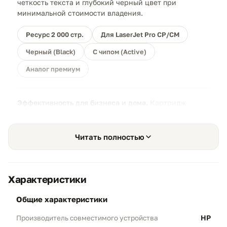
четкость текста и глубокий черный цвет при
минимальной стоимости владения.
Ресурс 2 000 стр.
Для LaserJet Pro CP/CM
Черный (Black)
С чипом (Active)
Аналог премиум
Эффективность для бизнеса и дома.
Картридж
CE320A отлично справляется с печатью договоров и
отчетов. Он не боится длительных простоев — тонер
не высыхает и всегда готов к работе.
Читать полностью
Характеристики
Стандартная емкость
общие характеристики
01
Запас тонера:
Ресурс до 2 000 страниц
HP
Производитель совместимого устройства
формата А4 (при 5% заполнении).