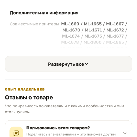
Честный показатель:
Наполнение бункера
дополнительная информация
соответствует заводским стандартам
Samsung для S-серий.
ML-1660 / ML-1665 / ML-1667 /
Совместимые принтеры
ML-1670 / ML-1671 / ML-1672 /
ML-1674 / ML-1675 / ML-1677 /
ML-1678 / ML-1860 / ML-1865 /
Рациональная цена
02
ML-1865W / ML-1866 / ML-1867
Снижение затрат:
Существенная
/ SCX-3200 / SCX-3205 / SCX-
экономия при обслуживании вашего
3205W / SCX-3207 / SCX-3210K
Развернуть все
принтера. Получайте качественный
текстовый и графический результат при
значительно меньших операционных
издержках.
ОПЫТ ВЛАДЕЛЬЦЕВ
Оптимальный бюджет:
Избавьтесь от
Отзывы о товаре
переплат за бренд, выбирая надежную и
проверенную альтернативу.
Что понравилось покупателям и с какими особенностями они
Чем можем помочь?
столкнулись.
Ответим в рабочее время
Интеллектуальный чип
03
Пользовались этим товаром?
Поделитесь впечатлениями — это поможет другим
100% Совместимость:
Картридж