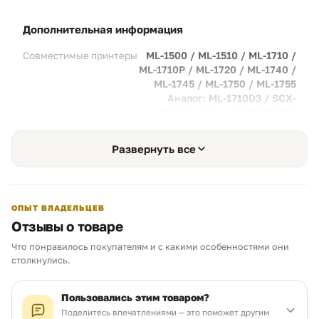
расходных материалов в условиях
домашнего кабинета.
дополнительная информация
Честный выход:
Рациональное наполнение
бункера тонером гарантирует
ML-1500 / ML-1510 / ML-1710 /
Совместимые принтеры
соответствие заявленным
ML-1710P / ML-1720 / ML-1740 /
характеристикам.
ML-1745 / ML-1750 / ML-1755
Аналог: ML-1710D3 / SCX-
4216D3 / Xerox 109R00725 (
0725 ) / WorkCentre PE114e
Максимальная выгода
02
Развернуть все
Рациональный выбор:
Снижайте
стоимость каждой напечатанной страницы
в 3-5 раз по сравнению с использованием
оригинальных расходников. Идеальный
ОПЫТ ВЛАДЕЛЬЦЕВ
баланс между ценой и качеством работы.
Отзывы о товаре
Эффективный бюджет:
Получайте
Что понравилось покупателям и с какими особенностями они
профессиональный результат без лишних
Чем можем помочь?
столкнулись.
переплат за торговую марку.
Ответим в рабочее время
Пользовались этим товаром?
Поделитесь впечатлениями — это поможет другим
Глубокий черный цвет
03