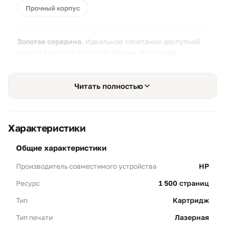
Прочный корпус
Золотая середина.
Идеальное сочетание доступной
цены и высокого качества сборки. Картридж
полностью готов к работе сразу после установки в
принтер.
Читать полностью
Характеристики
Стандартный ресурс 1 500 стр.
01
общие характеристики
Для ежедневных задач:
Честный объем
печати согласно стандарту ISO/IEC 19752.
HP
Производитель совместимого устройства
Оптимально для подготовки договоров,
1 500 страниц
Ресурс
отчетов и учебных материалов.
Стабильность:
Полная заправка тонером
Картридж
Тип
гарантирует высокую плотность печати от
Лазерная
Тип печати
первой до последней страницы.