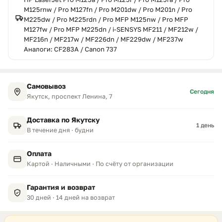
M125rnw / Pro M127fn / Pro M201dw / Pro M201n / Pro
M225dw / Pro M225rdn / Pro MFP M125nw / Pro MFP
M127fw / Pro MFP M225dn / i-SENSYS MF211 / MF212w /
MF216n / MF217w / MF226dn / MF229dw / MF237w
Аналоги: CF283A / Canon 737
Самовывоз
Сегодня
Якутск, проспект Ленина, 7
Доставка по Якутску
1 день
В течение дня · будни
Оплата
Картой · Наличными · По счёту от организации
Гарантия и возврат
30 дней · 14 дней на возврат