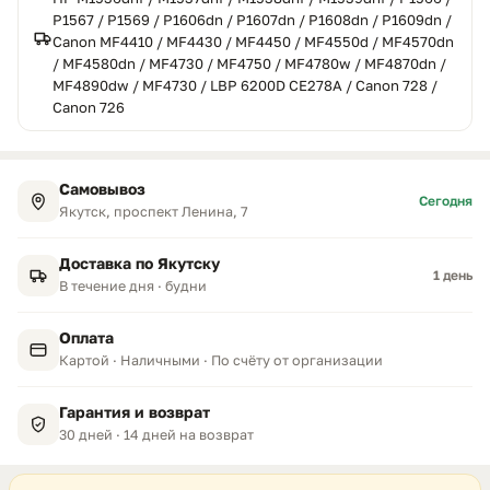
P1567 / P1569 / P1606dn / P1607dn / P1608dn / P1609dn /
Canon MF4410 / MF4430 / MF4450 / MF4550d / MF4570dn
/ MF4580dn / MF4730 / MF4750 / MF4780w / MF4870dn /
MF4890dw / MF4730 / LBP 6200D CE278A / Canon 728 /
Canon 726
Самовывоз
Сегодня
Якутск, проспект Ленина, 7
Доставка по Якутску
1 день
В течение дня · будни
Оплата
Картой · Наличными · По счёту от организации
Гарантия и возврат
30 дней · 14 дней на возврат