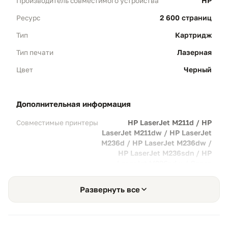
HP
Производитель совместимого устройства
2 600 страниц
Ресурс
Двойной объем (Версия XL)
01
Картридж
Тип
Увеличенный ресурс:
Способен
Лазерная
Тип печати
напечатать до 2600 страниц стандарта А4.
Черный
Цвет
Сравнение:
Это более чем в 2 раза
превосходит стандартный картридж 136A
(у которого ресурс всего 1150 стр).
дополнительная информация
HP LaserJet M211d / HP
Совместимые принтеры
Максимальная выгода
02
LaserJet M211dw / HP LaserJet
M236d / HP LaserJet M236dw /
Себестоимость:
Отсутствие дорогого чипа
HP LaserJet M236sdn / HP
в комплекте делает этот картридж самым
LaserJet M236sdw / Canon
дешевым способом качественной печати.
imageCLASS LBP121 / Canon
Экономия:
Затраты на каждый
imageCLASS LBP121dn / Canon
Развернуть все
i-SENSYS LBP122 / Canon i-
отпечатанный лист стремятся к минимуму.
SENSYS LBP122dw / Canon
imageCLASS MF271 / Canon
imageCLASS MF271dn / Canon i-