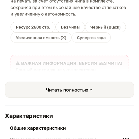
на печать за счет отсутствия чипа в комплекте,
сохраняя при этом высочайшее качество отпечатков
и увеличенную автономность.
Ресурс 2600 стр.
Без чипа!
Черный (Black)
Увеличенная емкость (X)
Супер-выгода
⚠️ ВАЖНАЯ ИНФОРМАЦИЯ: ВЕРСИЯ БЕЗ ЧИПА!
Данный картридж не укомплектован
электронным чипом. Для работы вам необходимо
самостоятельно переставить чип с вашего
старого (оригинального или стартового)
Читать полностью
картриджа. После переустановки принтер
может сообщать на экране, что новый картридж
пуст, однако печать документов блокироваться
Характеристики
не будет.
общие характеристики