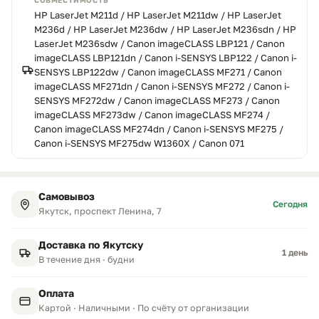
СОВМЕСТИМОСТЬ
HP LaserJet M211d / HP LaserJet M211dw / HP LaserJet
M236d / HP LaserJet M236dw / HP LaserJet M236sdn / HP
LaserJet M236sdw / Canon imageCLASS LBP121 / Canon
imageCLASS LBP121dn / Canon i-SENSYS LBP122 / Canon i-
SENSYS LBP122dw / Canon imageCLASS MF271 / Canon
imageCLASS MF271dn / Canon i-SENSYS MF272 / Canon i-
SENSYS MF272dw / Canon imageCLASS MF273 / Canon
imageCLASS MF273dw / Canon imageCLASS MF274 /
Canon imageCLASS MF274dn / Canon i-SENSYS MF275 /
Canon i-SENSYS MF275dw W1360X / Canon 071
Самовывоз
Сегодня
Якутск, проспект Ленина, 7
Доставка по Якутску
1 день
В течение дня · будни
Оплата
Картой · Наличными · По счёту от организации