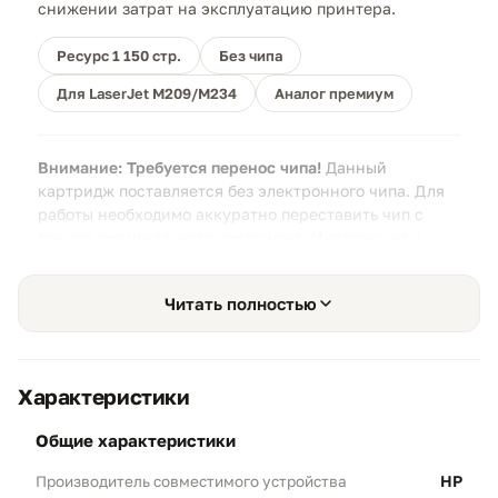
снижении затрат на эксплуатацию принтера.
Ресурс 1 150 стр.
Без чипа
Для LaserJet M209/M234
Аналог премиум
Внимание: Требуется перенос чипа!
Данный
картридж поставляется без электронного чипа. Для
работы необходимо аккуратно переставить чип с
вашего оригинального картриджа. Инструкция и
инструмент входят в комплект.
Читать полностью
Характеристики
Профессиональный текст
01
Технология JetIntelligence:
Используемый
общие характеристики
тонер обладает низкой температурой
HP
Производитель совместимого устройства
плавления, что гарантирует мгновенное