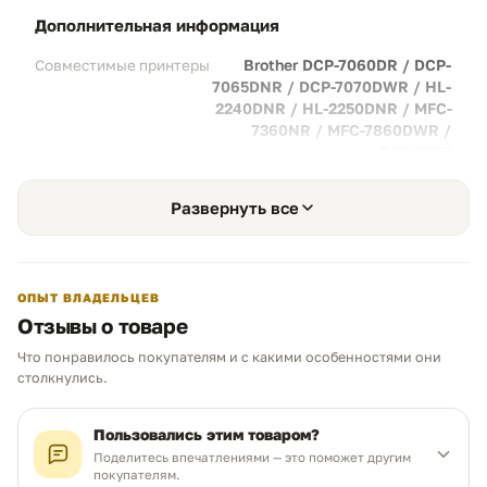
дополнительная информация
Экономия:
Значительное снижение
стоимости одного отпечатка по сравнению
Brother DCP-7060DR / DCP-
Совместимые принтеры
с использованием оригинальных туб.
7065DNR / DCP-7070DWR / HL-
Разумный выбор:
Не нужно переплачивать
2240DNR / HL-2250DNR / MFC-
за бренд без потери базового качества
7360NR / MFC-7860DWR /
текстовой печати.
DCP-7057
Развернуть все
Аккуратность и чистота
03
Сборка:
Качественный механизм корпуса
и уплотнений полностью исключает
ОПЫТ ВЛАДЕЛЬЦЕВ
просыпание черного тонера.
Отзывы о товаре
Защита:
Внутренние ролики принтера и
Что понравилось покупателям и с какими особенностями они
стол остаются чистыми при замене и
Чем можем помочь?
столкнулись.
работе.
Ответим в рабочее время
Пользовались этим товаром?
Превосходная детализация
04
Поделитесь впечатлениями — это поможет другим
покупателям.
MAX
WhatsApp
Telegram