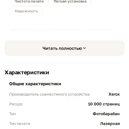
Чистота печати
Легкая установка
Надежность
Обратите внимание!
Фотобарабан и тонер-картридж
в данных моделях Xerox — это разные модули.
Данный товар (101R00474) — это именно оптический
Читать полностью
блок. Если ваш принтер просит «Замените принт-
картридж» или на листах появились постоянные
дефекты при наличии порошка в тубе, вам нужен
этот модуль.
Характеристики
общие характеристики
Xerox
Производитель совместимого устройства
Простая установка
01
10 000 страниц
Ресурс
Интеграция:
Полная идентичность
Фотобарабан
Тип
конструкции оригиналу гарантирует, что
Лазерная
Тип печати
установка занимает меньше минуты.