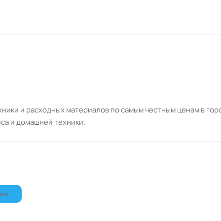
1
Остались вопросы? Мы на связи:
Спросить в Max
Telegram
WhatsApp
.
Neoprint_ykt@mail.ru
•
+7 (924) 765-06-40
ики и расходных материалов по самым честным ценам в горо
са и домашней техники.
ram