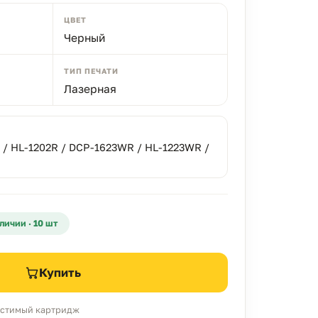
ЦВЕТ
Черный
ТИП ПЕЧАТИ
Лазерная
 / HL-1202R / DCP-1623WR / HL-1223WR /
личии · 10 шт
Купить
местимый картридж