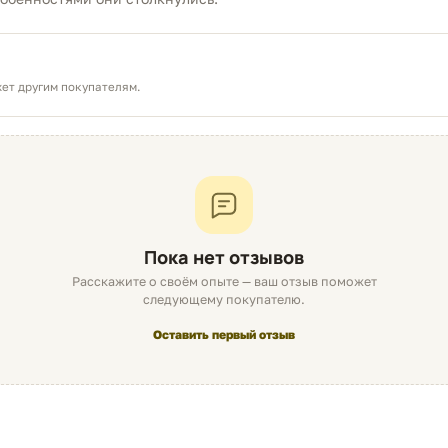
Без проблем
ет другим покупателям.
Всего обращений в сервис
Для сравнения, среднее количество обращений в сервис 
Оценка надёжности сформирована на основе данных о про
Об оценке
Пока нет отзывов
Расскажите о своём опыте — ваш отзыв поможет
следующему покупателю.
Оставить первый отзыв
5
4
3
2