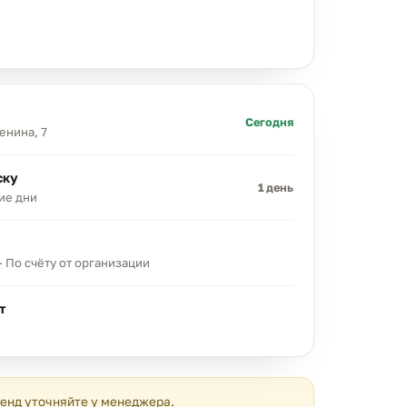
Сегодня
Ленина, 7
ску
1 день
ние дни
· По счёту от организации
т
ренд уточняйте у менеджера.