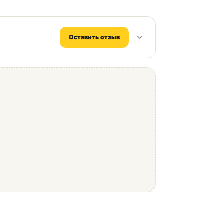
100%
Оставить отзыв
0%
по категории Фотобарабаны — 0.84%
дажах и браке выбранного товара
4.9
4.8
Качество
Ресурс
4.9
Чем можем помочь?