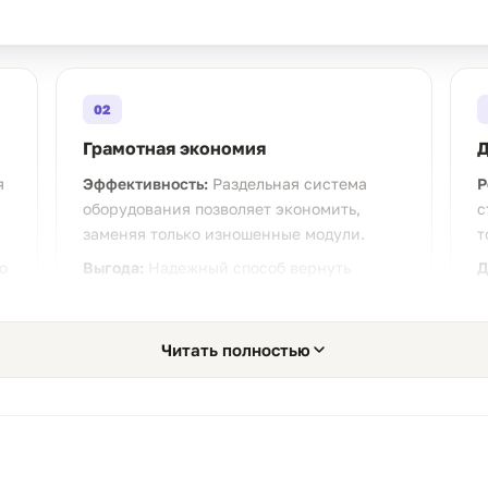
02
Грамотная экономия
Д
я
Эффективность:
Раздельная система
Р
оборудования позволяет экономить,
с
заменяя только изношенные модули.
т
о
Выгода:
Надежный способ вернуть
Д
принтеру заводское качество печати без
в
переплат за бренд.
т
Читать полностью
05
Полная совместимость
Т