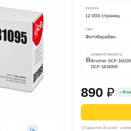
РЕСУРС
12 000 страниц
ТИП
Фотобарабан
СОВМЕСТИМОСТЬ
Brother DCP-1602R
DCP-1618WR
890 ₽
В на
Гарантия 30 дней · сов