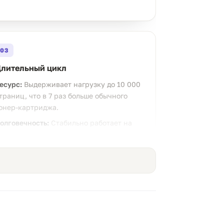
03
лительный цикл
есурс:
Выдерживает нагрузку до 10 000
траниц, что в 7 раз больше обычного
онер-картриджа.
олговечность:
Стабильно работает на
сем протяжении жизненного цикла, не
ребуя частого обслуживания.
06
ехническая стабильность