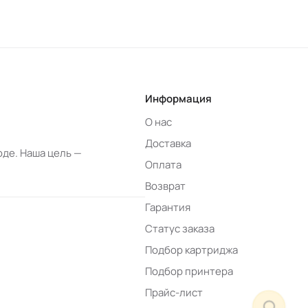
Ответим в рабочее время
Простота установки
MAX
WhatsApp
Telegram
neoprint_ykt@mail.ru
Быстрые действия
Информация
О нас
Статус заказа
Доставка
де. Наша цель —
Оплата
Подбор картриджа
Возврат
Гарантия
Подбор принтера
Статус заказа
Подбор картриджа
Прайс-лист
Подбор принтера
Прайс-лист