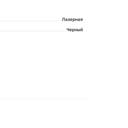
зносостойкость:
Усиленное
икропокрытие вала оберегает деталь от
икроповреждений и царапин.
Лазерная
езопасность:
Точно подогнанная
еометрия деталей сохраняет механизмы
Черный
ращения вашего принтера.
095
TN-1095
барабана
Картридж для него