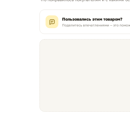
Пользовались этим товаром?
Поделитесь впечатлениями — это помож
Отличная надёжность
Крайне редко возникают проблемы при
использовании
4.82
на основании обратной связи клиентов