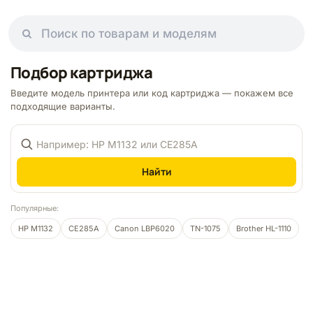
Подбор картриджа
Введите модель принтера или код картриджа — покажем все
подходящие варианты.
Найти
Популярные:
HP M1132
CE285A
Canon LBP6020
TN-1075
Brother HL-1110
Чем можем помочь?
Ответим в рабочее время
MAX
WhatsApp
Telegram