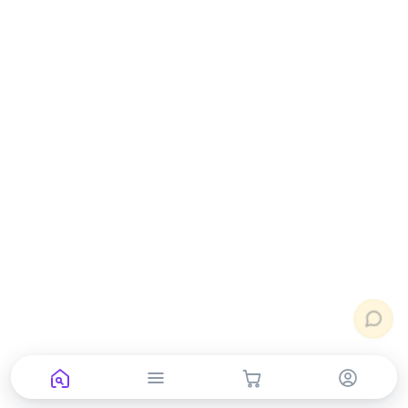
neoprint_ykt@mail.ru
Быстрые действия
Статус заказа
Подбор картриджа
Подбор принтера
Прайс-лист