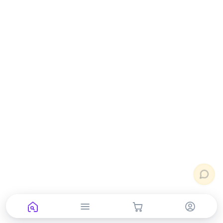
neoprint_ykt@mail.ru
Быстрые действия
Статус заказа
Подбор картриджа
Подбор принтера
Прайс-лист