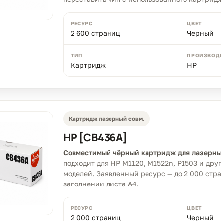
РЕСУРС
ЦВЕТ
2 600 страниц
Черный
ТИП
ПРОИЗВОД
Картридж
HP
Картридж лазерный совм.
HP [CB436A]
Совместимый чёрный картридж для лазерны
подходит для HP M1120, M1522n, P1503 и др
моделей. Заявленный ресурс — до 2 000 стр
заполнении листа A4.
РЕСУРС
ЦВЕТ
2 000 страниц
Черный