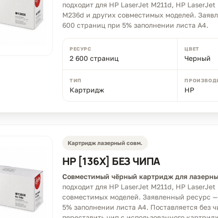
подходит для HP LaserJet M211d, HP LaserJet
M236d и других совместимых моделей. Заявл
600 страниц при 5% заполнении листа A4.
РЕСУРС
ЦВЕТ
2 600 страниц
Черный
ТИП
ПРОИЗВОД
Картридж
HP
Картридж лазерный совм.
HP [136X] БЕЗ ЧИПА
Совместимый чёрный картридж для лазерны
подходит для HP LaserJet M211d, HP LaserJet
совместимых моделей. Заявленный ресурс — 
5% заполнении листа A4. Поставляется без ч
переставить чип с использованного картрид