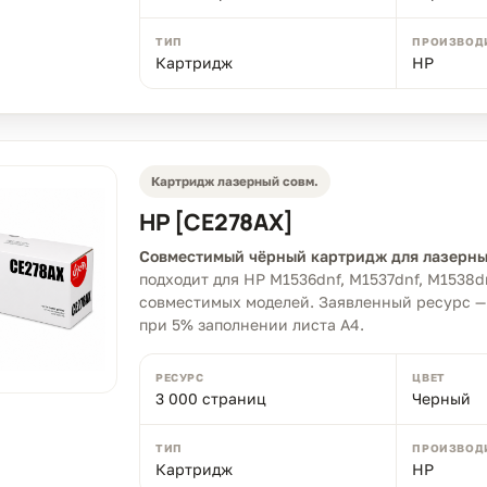
ТИП
ПРОИЗВОД
Картридж
HP
Картридж лазерный совм.
HP [CE278AX]
Совместимый чёрный картридж для лазерны
подходит для HP M1536dnf, M1537dnf, M1538d
совместимых моделей. Заявленный ресурс —
при 5% заполнении листа A4.
РЕСУРС
ЦВЕТ
3 000 страниц
Черный
ТИП
ПРОИЗВОД
Картридж
HP