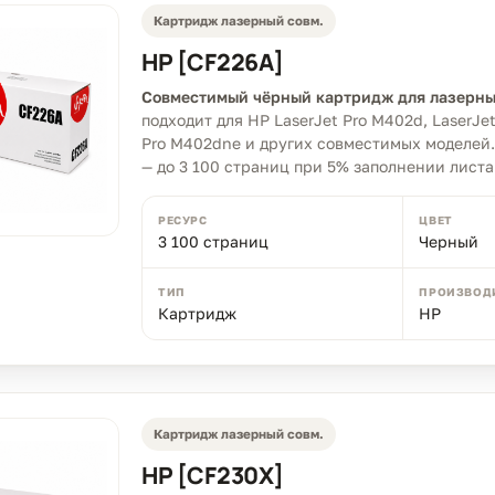
Картридж лазерный совм.
HP [CF226A]
Совместимый чёрный картридж для лазерны
подходит для HP LaserJet Pro M402d, LaserJe
Pro M402dne и других совместимых моделей
— до 3 100 страниц при 5% заполнении листа
РЕСУРС
ЦВЕТ
3 100 страниц
Черный
ТИП
ПРОИЗВОД
Картридж
HP
Картридж лазерный совм.
HP [CF230X]