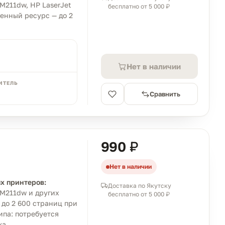
 M211dw, HP LaserJet
бесплатно от 5 000 ₽
енный ресурс — до 2
Нет в наличии
ИТЕЛЬ
Сравнить
990 ₽
Нет в наличии
х принтеров:
Доставка по Якутску
 M211dw и других
бесплатно от 5 000 ₽
до 2 600 страниц при
ипа: потребуется
жа.