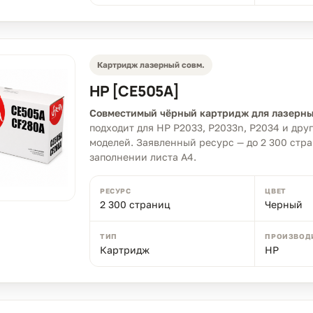
Картридж лазерный совм.
HP [CE505A]
Совместимый чёрный картридж для лазерны
подходит для HP P2033, P2033n, P2034 и др
моделей. Заявленный ресурс — до 2 300 стр
заполнении листа A4.
РЕСУРС
ЦВЕТ
2 300 страниц
Черный
ТИП
ПРОИЗВОД
Картридж
HP